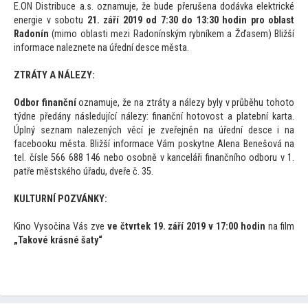
E.ON Distribuce a.s. oznamuje, že bude přerušena dodávka elektrické
energie v sobotu
21. září 2019 od 7:30 do 13:30 hodin pro oblast
Radonín
(mimo oblasti mezi Radonínským rybníkem a Žďasem) Bližší
informace naleznete na úřední desce města.
ZTRÁTY A NÁLEZY:
Odbor finanční
oznamuje, že na ztráty a nálezy byly v průběhu
toho
to
týdne předány následující nálezy: finanční ho
tovost a platební karta.
Úplný seznam nalezených věcí je zveřejněn na úřední desce i na
facebooku města. Bližší informace Vám poskytne Alena Benešová na
tel. čísle 566 688 146 nebo osobně v kanceláři finančního odboru v 1.
patře městského úřadu, dveře č. 35.
KULTURNÍ POZVÁNKY:
Kino Vysočina Vás zve
ve čtvrtek 19. září 2019 v 17:00 hodin
na film
„Takové krásné šaty“