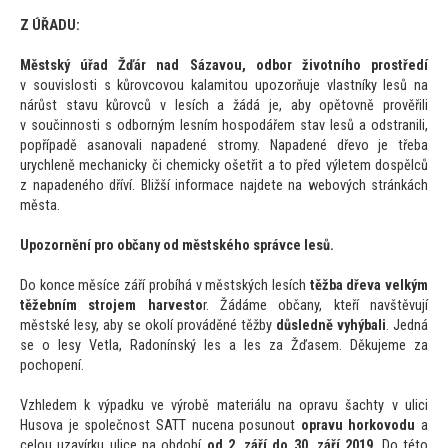
Z ÚŘADU:
Městský úřad Žďár nad Sázavou, odbor životního prostředí
v souvislosti s kůrovcovou kalami
tou upozorňuje vlastníky lesů na
nárůst stavu kůrovců v lesích a žádá je, aby opě
tovně prověřili
v součinnosti s odborným lesním hospodářem stav lesů a odstranili,
popřípadě asanovali napadené stromy. Napadené dřevo je třeba
urychleně mechanicky či chemicky ošetřit a
to před výletem dospělců
z napadeného dříví. Bližší informace najdete na webových stránkách
města.
Upozornění pro občany od městského správce lesů.
Do konce měsíce září probíhá v městských lesích
těžba dřeva velkým
těžebním strojem harves
to
r. Žádáme občany, kteří navštěvují
městské lesy, aby se okolí prováděné těžby
důsledně vyhýbali
. Jedná
se o lesy Vetla, Radonínský les a les za Žďasem. Děkujeme za
pochopení.
Vzhledem k výpadku ve výrobě materiálu na opravu šachty v ulici
Husova je společnost SATT nucena posunout
opravu horkovodu
a
celou uzavírku ulice na období
od 2. září do 30. září 2019
. Do té
to