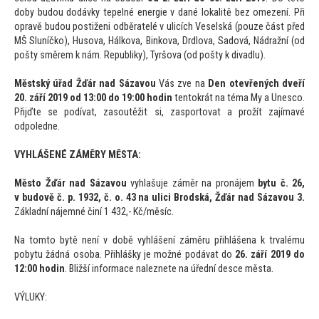
doby budou dodávky tepelné energie v dané lokalitě bez omezení. Při
opravě budou postiženi odběratelé v ulicích Veselská (pouze část před
MŠ Sluníčko), Husova, Hálkova, Binkova, Drdlova, Sadová, Nádražní (od
pošty směrem k nám. Republiky), Tyršova (od pošty k divadlu).
Městský úřad Žďár nad Sázavou
Vás zve na
Den otevřených dveří
20. září 2019 od 13:00 do 19:00 hodin
ten
tokrát na téma My a Unesco.
Přijďte se podívat, zasoutěžit si, zaspor
tovat a prožít zajímavé
odpoledne.
VYHLÁŠENÉ ZÁMĚRY MĚSTA:
Měs
to Žďár nad Sázavou
vyhlašuje záměr na pronájem
bytu č. 26,
v budově č. p. 1932, č. o. 43 na ulici Brodská, Žďár nad Sázavou 3.
Základní nájemné činí 1 432,- Kč/měsíc.
Na
tom
to bytě není v době vyhlášení záměru přihlášena k trvalému
pobytu žádná osoba. Přihlášky je možné podávat do
26. září 2019 do
12:00 hodin
. Bližší informace naleznete na úřední desce města.
VÝLUKY: