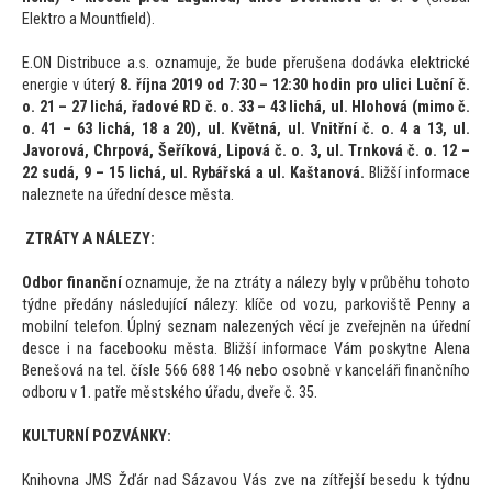
Elektro a Mountfield).
E.ON Distribuce a.s. oznamuje, že bude přerušena dodávka elektrické
energie v úterý
8. října 2019 od 7:30 – 12:30 hodin pro ulici Luční č.
o. 21 – 27 lichá, řadové RD č. o. 33 – 43 lichá, ul. Hlohová (mimo č.
o. 41 – 63 lichá, 18 a 20), ul. Květná, ul. Vnitřní č. o. 4 a 13, ul.
Javorová, Chrpová, Šeříková, Lipová č. o. 3, ul. Trnková č. o. 12 –
22 sudá, 9 – 15 lichá, ul. Rybářská a ul. Kaštanová.
Bližší informace
naleznete na úřední desce města.
ZTRÁTY A NÁLEZY:
Odbor finanční
oznamuje, že na ztráty a nálezy byly v průběhu
toho
to
týdne předány následující nálezy: klíče od vozu, parkoviště Penny a
mobilní telefon. Úplný seznam nalezených věcí je zveřejněn na úřední
desce i na facebooku města. Bližší informace Vám poskytne Alena
Benešová na tel. čísle 566 688 146 nebo osobně v kanceláři finančního
odboru v 1. patře městského úřadu, dveře č. 35.
KULTURNÍ POZVÁNKY:
Knihovna JMS Žďár nad Sázavou Vás zve na zítřejší besedu k týdnu