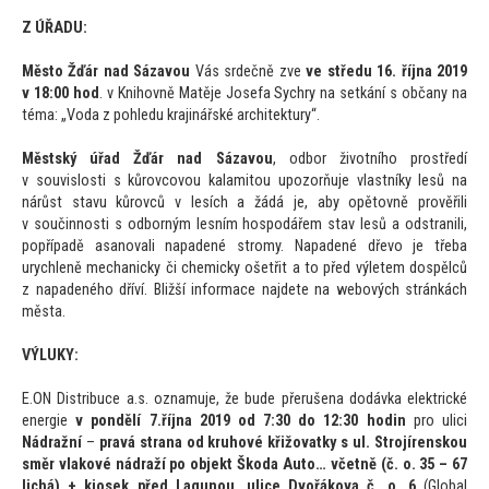
Z ÚŘADU:
Měs
to Žďár nad Sázavou
Vás srdečně zve
ve středu 16. října 2019
v 18:00 hod
. v Knihovně Matěje Josefa Sychry na setkání s občany na
téma: „Voda z pohledu krajinářské architektury“.
Městský úřad Žďár nad Sázavou
, odbor životního prostředí
v souvislosti s kůrovcovou kalami
tou upozorňuje vlastníky lesů na
nárůst stavu kůrovců v lesích a žádá je, aby opě
tovně prověřili
v součinnosti s odborným lesním hospodářem stav lesů a odstranili,
popřípadě asanovali napadené stromy. Napadené dřevo je třeba
urychleně mechanicky či chemicky ošetřit a
to před výletem dospělců
z napadeného dříví. Bližší informace najdete na webových stránkách
města.
VÝLUKY:
E.ON Distribuce a.s. oznamuje, že bude přerušena dodávka elektrické
energie
v pondělí 7.října 2019 od 7:30 do 12:30 hodin
pro ulici
Nádražní
–
pravá strana od kruhové křižovatky s ul. Strojírenskou
směr vlakové nádraží po objekt Škoda Au
to… včetně (č. o. 35 – 67
lichá) + kiosek před Lagunou, ulice Dvořákova č. o. 6
(Global