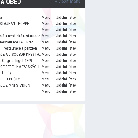
A OBĚD
+ vložit menu
za
Menu
Jídelní lístek
STAURANT POPPET
Menu
Jídelní lístek
Menu
Jídelní lístek
cká a nepálská restaurace
Menu
Jídelní lístek
 Restaurace TÁFERNA
Menu
Jídelní lístek
– restaurace a penzion
Menu
Jídelní lístek
CE A DISCOBAR KRYSTAL
Menu
Jídelní lístek
 Originál Ingot 1869
Menu
Jídelní lístek
CE REBEL NA FARSKÝCH
Menu
Jídelní lístek
 U pily
Menu
Jídelní lístek
CE U POŠTY
Menu
Jídelní lístek
CE ZIMNÍ STADION
Menu
Jídelní lístek
Menu
Jídelní lístek