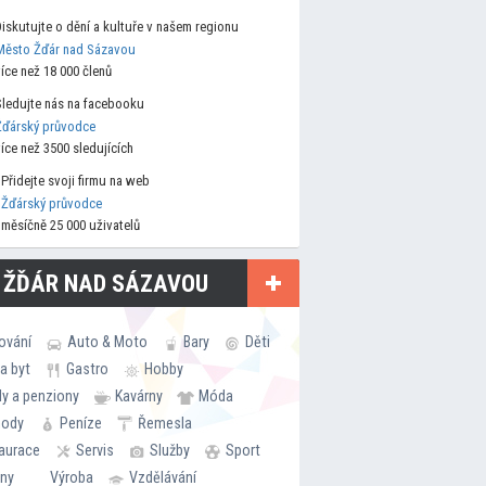
Diskutujte o dění a kultuře v našem regionu
Město Žďár nad Sázavou
více než 18 000 členů
Sledujte nás na facebooku
Žďárský průvodce
více než 3500 sledujících
Přidejte svoji firmu na web
Žďárský průvodce
měsíčně 25 000 uživatelů
 ŽĎÁR NAD SÁZAVOU
ování
Auto & Moto
Bary
Děti
a byt
Gastro
Hobby
ly a penziony
Kavárny
Móda
hody
Peníze
Řemesla
aurace
Servis
Služby
Sport
rny
Výroba
Vzdělávání