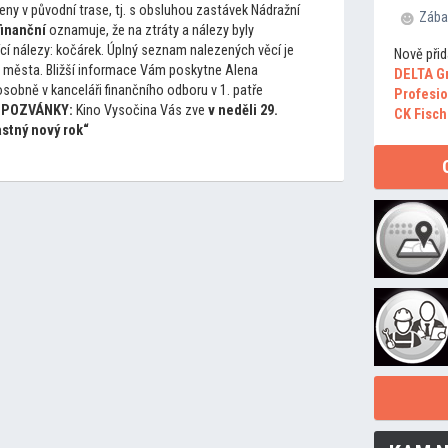
ny v původní trase, tj. s obsluhou zastávek Nádražní
Zába
finanční
oznamuje, že na ztráty a nálezy byly
cí nálezy: kočárek. Úplný seznam nalezených věcí je
Nově přid
u města. Bližší informace Vám poskytne Alena
DELTA G
sobně v kanceláři finančního odboru v 1. patře
Profesio
 POZVÁNKY:
Kino Vysočina Vás zve
v neděli 29.
CK Fisch
astný nový rok“