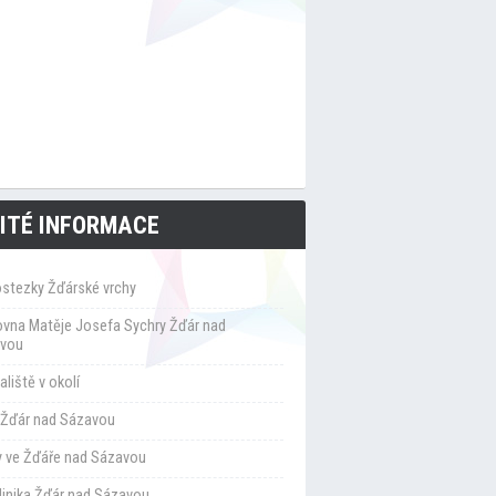
ITÉ INFORMACE
ostezky Žďárské vrchy
ovna Matěje Josefa Sychry Žďár nad
vou
liště v okolí
Žďár nad Sázavou
y ve Žďáře nad Sázavou
klinika Žďár nad Sázavou