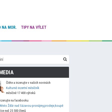
 NA MOR.
TIPY NA VÝLET
MEDIA
Čtěte a inzerujte v našich novinách
Kulturně inzertní měsíčník
měsíčně 17 400 výtisků
Inzerujte na facebooku
Město Žďár nad Sázavou-pronájmy,prodeje,koupě
více než 25 500 členů