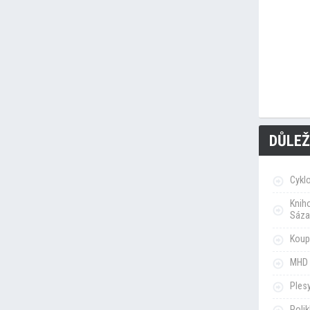
DŮLEŽ
Cykl
Knih
Sáza
Koupa
MHD 
Ples
Poli