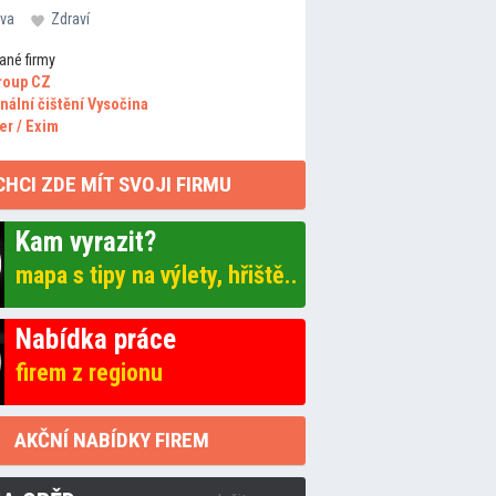
va
Zdraví
ané firmy
roup CZ
nální čištění Vysočina
er / Exim
CHCI ZDE MÍT SVOJI FIRMU
Kam vyrazit?
mapa s tipy na výlety, hřiště..
Nabídka práce
firem z regionu
AKČNÍ NABÍDKY FIREM