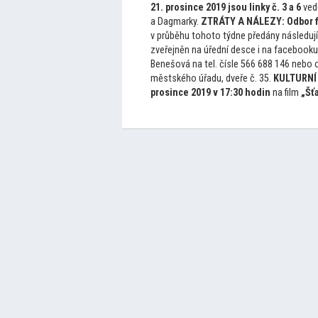
21. prosince 2019 jsou linky č. 3 a 6
vede
a Dagmarky.
ZTRÁTY A NÁLEZY:
Odbor 
v průběhu
toho
to týdne předány následují
zveřejněn na úřední desce i na facebook
Benešová na tel. čísle 566 688 146 nebo o
městského úřadu, dveře č. 35.
KULTURNÍ
prosince 2019 v 17:30 hodin
na film
„Šť