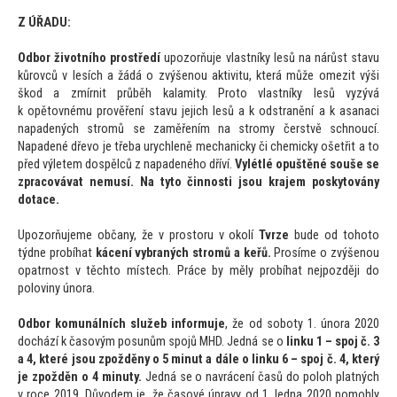
Z ÚŘADU:
Odbor životního prostředí
upozorňuje vlastníky lesů na nárůst stavu
kůrovců v lesích a žádá o zvýšenou aktivitu, která může omezit výši
škod a zmírnit průběh kalamity. Pro
to vlastníky lesů vyzývá
k opě
tovnému prověření stavu jejich lesů a k odstranění a k asanaci
napadených stromů se zaměřením na stromy čerstvě schnoucí.
Napadené dřevo je třeba urychleně mechanicky či chemicky ošetřit a
to
před výletem dospělců z napadeného dříví.
Vylétlé opuštěné souše se
zpracovávat nemusí.
Na ty
to činnosti jsou krajem posky
továny
dotace.
Upozorňujeme občany, že v pros
toru v okolí
Tvrze
bude od
toho
to
týdne probíhat
kácení vybraných stromů a keřů.
Prosíme o zvýšenou
opatrnost v těch
to místech. Práce by měly probíhat nejpozději do
poloviny února.
Odbor komunálních služeb informuje
, že od soboty 1. února 2020
dochází k časovým posunům spojů MHD. Jedná se o
linku 1 – spoj č. 3
a 4, které jsou zpožděny o 5 minut a dále o linku 6 – spoj č. 4,
který
je zpožděn o 4 minuty.
Jedná se o navrácení časů do poloh platných
v roce 2019. Důvodem je, že časové úpravy od 1. ledna 2020 pomohly