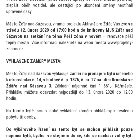
zlepšit oběh vozidel, ale cestující po ukončení směny nestíhali
upravené časy.
Měs
to Žďár nad Sázavou, v rámci projektu Aktivně pro Žďár, Vás zve
ve
středu 12. února 2020 od 17:00 hodin do knihovny MJS Žďár nad
Sázavou na setkání na téma Pěší zóna v novém
– renovace pěší
tepny města. Více informací naleznete na webu města www.projekty-
zdarns.cz
VYHLÁŠENÉ ZÁMĚRY MĚSTA:
Měs
to Žďár nad Sázavou vyhlašuje
záměr na pronájem bytu
určeného
k rekonstrukci č
. 14, v budově č. p. 1876, č. or. 27 na ulici Brodská ve
Žďáře nad Sázavou 3
. Základní nájemné činí 1 651,- Kč/měsíc.
Přihlášku můžete odevzdat nejpozději do 13. února 2020 do 12:00
hodin.
Na
tom
to bytě jsou v době vyhlášení záměru přihlášeny k trvalému
pobytu tři osoby.
Do výběrového řízení na ten
to byt se mohou přihlásit pouze
nájemci bytů, bydlící ve stejném domě, kde se nachází volný byt.