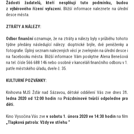
Žádosti žadatelů, kteří nesplňují tu
to podmínku, budou
z výběrového řízení vyřazeni.
Bližší informace naleznete na úřední
desce města.
ZTRÁTY A NÁLEZY:
Odbor finanční
oznamuje, že na ztráty a nálezy byly v průběhu
toho
to
týdne předány následující nálezy: dioptrické brýle, dvě peněženky a
fo
tografie. Úplný seznam nalezených věcí je zveřejněn na úřední desce i
na facebooku města. Bližší informace Vám poskytne Alena Benešová
na tel. čísle 566 688 146 nebo osobně v kanceláři finančního odboru v 1.
patře městského úřadu, dveře č. 35.
KULTURNÍ POZVÁNKY:
Knihovna MJS Žďár nad Sázavou, dětské oddělení Vás zve dnes 3
1.
ledna 2020 od 12:00 hodin
na
Prázdninové tvůrčí odpoledne pro
děti.
Kino Vysočina Vás zve
v sobotu 1. února 2020 ve 14:30 hodin
na film
„Tlapková patrola: Vždy ve střehu “