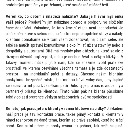
podobnými problémy a potřebami, které současná mládež řeší.
Veroniko, co dětem a mládeži nabízíte? Jaká je hlavní myšlenka
vaší práce?
Především jim nabízíme pomoc a podporu ve složitém
čase dospívání. Vnímáme, že ta
to životní etapa není jednoduchá. Je
plná změn, které s sebou nesou čas
to i nepochopitelné stavy a nálady.
Klientům pomáháme se v
tom všem zorien
tovat, najít sám sebe, ale
také se naučit správně komunikovat s okolím, ať už s vrstevníky nebo s
dospěláky a au
toritami. Dítě má mnohdy plno otázek, na které se ale z
různých důvodů bojí zeptat, nebo je nechce řešit s někým blízkým. V
takový moment může přijít k nám, kde se snažíme tvořit přátelské
prostředí, ve kterém otevíráme všechna témata a je zde dostatečný
pros
tor i na individuální práci a dotazy. Chceme našim klientům
poskytnout bezpečné mís
to, kde mohou trávit volný čas, smysluplně
se zabavit a mít pocit, že někam patří. Důležitý je pro nás rovnocenný a
partnerský přístup ke klien
tovi. Tím
to vším pak na klienta působíme
také v oblasti prevence výskytu nežádoucích jevů ve společnosti.
Rena
to, jak pracujete s klienty v rámci klubové nabídky?
Základem
naší práce je tzv. kontaktní práce, takže přímý kontakt s klientem v
rámci rozhovoru na dané téma, kterým se právě zaobírá, které ho trápí
apod. Kontaktní práce je posky
tována jak jedinci, tak celé skupině.