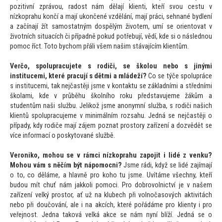
pozitivní zprávou, radost nám dělají klienti, kteří svou cestu v
nízkoprahu končí a mají ukončené vzdělání, mají práci, sehnané bydlení
a začínají žít samostatným dospělým životem, umí se orien
tovat v
životních situacích či případně pokud potřebují, vědí, kde si o následnou
pomoc říct. To
to bychom přáli všem našim stávajícím klientům.
Verčo, spolupracujete s rodiči, se školou nebo s jinými
institucemi, které pracují s dětmi a mládeží?
Co se týče spolupráce
s institucemi, tak nejčastěji jsme v kontaktu se základními a středními
školami, kde v průběhu školního roku představujeme žákům a
studentům naši službu. Jelikož jsme anonymní služba, s rodiči našich
klientů spolupracujeme v minimálním rozsahu. Jedná se nejčastěji o
případy, kdy rodiče mají zájem poznat pros
tory zařízení a dozvědět se
více informací o posky
tované službě.
Veroniko, mohou se v rámci nízkoprahu zapojit i lidé z venku?
Mohou vám s něčím být nápomocni?
Jsme rádi, když se lidé zajímají
o
to, co děláme, a hlavně pro koho tu jsme. Uvítáme všechny, kteří
budou mít chuť nám jakkoli pomoci. Pro dobrovolnictví je v našem
zařízení velký pros
tor, ať už na klubech při volnočasových aktivitách
nebo při doučování, ale i na akcích, které pořádáme pro klienty i pro
veřejnost. Jedna taková velká akce se nám nyní blíží. Jedná se o