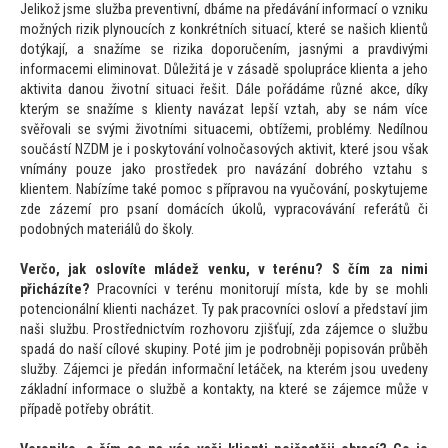
Jelikož jsme služba preventivní, dbáme na předávání informací o vzniku
možných rizik plynoucích z konkrétních situací, které se našich klientů
dotýkají, a snažíme se rizika doporučením, jasnými a pravdivými
informacemi eliminovat. Důležitá je v zásadě spolupráce klienta a jeho
aktivita danou životní situaci řešit. Dále pořádáme různé akce, díky
kterým se snažíme s klienty navázat lepší vztah, aby se nám více
svěřovali se svými životními situacemi, obtížemi, problémy. Nedílnou
součástí NZDM je i posky
tování volnočasových aktivit, které jsou však
vnímány pouze jako prostředek pro navázání dobrého vztahu s
klientem. Nabízíme také pomoc s přípravou na vyučování, poskytujeme
zde zázemí pro psaní domácích úkolů, vypracovávání referátů či
podobných materiálů do školy.
Verčo, jak oslovíte mládež venku, v terénu? S čím za nimi
přicházíte?
Pracovníci v terénu moni
torují místa, kde by se mohli
potencionální klienti nacházet. Ty pak pracovníci osloví a představí jim
naši službu. Prostřednictvím rozhovoru zjišťují, zda zájemce o službu
spadá do naší cílové skupiny. Poté jim je podrobněji popisován průběh
služby. Zájemci je předán informační letáček, na kterém jsou uvedeny
základní informace o službě a kontakty, na které se zájemce může v
případě potřeby obrátit.