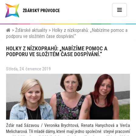
ŽĎÁRSKÝ PRŮVODCE
>
Žďárské aktuality
>
Holky z nízkoprahů: „Nabízíme pomoc a
podporu ve složitém čase dospívání.“
HOLKY Z NÍZKOPRAHŮ: „NABÍZÍME POMOC A
PODPORU VE SLOŽITÉM ČASE DOSPÍVÁNÍ.“
Středa, 24. července 2019
Žďár nad Sázavou / Veronika Brych
tová, Renata Hanychová a Verča
Melicharová. Tři mladé dámy, které mají jedno společné: stejné pracovní