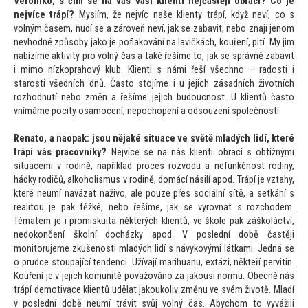
Veroniko, s čím se na vás vaši klienti nejčastěji obrací? Co je
nejvíce trápí?
Myslím, že nejvíc naše klienty trápí, když neví, co s
volným časem, nudí se a zároveň neví, jak se zabavit, nebo znají jenom
nevhodné způsoby jako je poflakování na lavičkách, kouření, pití. My jim
nabízíme aktivity pro volný čas a také řešíme
to, jak se správně zabavit
i mimo nízkoprahový klub. Klienti s námi řeší všechno – radosti i
starosti všedních dnů. Čas
to s
tojíme i u jejich zásadních životních
rozhodnutí nebo změn a řešíme jejich budoucnost. U klientů čas
to
vnímáme pocity osamocení, nepochopení a odsouzení společností.
Rena
to, a naopak: jsou nějaké situace ve světě mladých lidí, které
trápí vás pracovníky?
Nejvíce se na nás klienti obrací s obtížnými
situacemi v rodině, například proces rozvodu a nefunkčnost rodiny,
hádky rodičů, alkoholismus v rodině, domácí násilí apod. Trápí je vztahy,
které neumí navázat naživo, ale pouze přes sociální sítě, a setkání s
reali
tou je pak těžké, nebo řešíme, jak se vyrovnat s rozchodem.
Tématem je i promiskuita některých klientů, ve škole pak záškoláctví,
nedokončení školní docházky apod. V poslední době častěji
moni
torujeme zkušenosti mladých lidí s návykovými látkami. Jedná se
o prudce s
toupající tendenci. Užívají marihuanu, extázi, někteří pervitin.
Kouření je v jejich komunitě považováno za jakousi normu. Obecně nás
trápí demotivace klientů udělat jakoukoliv změnu ve svém životě. Mladí
v poslední době neumí trávit svůj volný čas. Abychom
to vyvážili