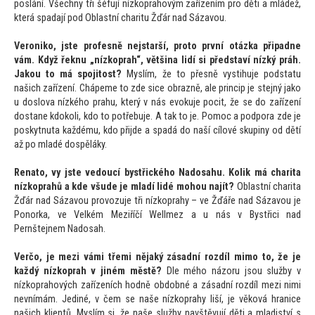
poslání. Všechny tři šéfují nízkoprahovým zařízením pro děti a mládež,
která spadají pod Oblastní charitu Žďár nad Sázavou.
Veroniko, jste profesně nejstarší, pro
to první otázka připadne
vám. Když řeknu „nízkoprah“, většina lidí si představí nízký práh.
Jakou
to má spoji
tost?
Myslím, že
to přesně vystihuje podstatu
našich zařízení. Chápeme
to zde sice obrazně, ale princip je stejný jako
u doslova nízkého prahu, který v nás evokuje pocit, že se do zařízení
dostane kdokoli, kdo
to potřebuje. A tak
to je. Pomoc a podpora zde je
poskytnuta každému, kdo přijde a spadá do naší cílové skupiny od dětí
až po mladé dospěláky.
Rena
to, vy jste vedoucí bystřického Nadosahu. Kolik má charita
nízkoprahů a kde všude je mladí lidé mohou najít?
Oblastní charita
Žďár nad Sázavou provozuje tři nízkoprahy – ve Žďáře nad Sázavou je
Ponorka, ve Velkém Meziříčí Wellmez a u nás v Bystřici nad
Pernštejnem Nadosah.
Verčo, je mezi vámi třemi nějaký zásadní rozdíl mimo
to, že je
každý nízkoprah v jiném městě?
Dle mého názoru jsou služby v
nízkoprahových zařízeních hodně obdobné a zásadní rozdíl mezi nimi
nevnímám. Jediné, v čem se naše nízkoprahy liší, je věková hranice
našich klientů. Myslím si, že naše služby navštěvují děti a mladiství s