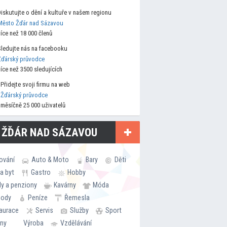
Diskutujte o dění a kultuře v našem regionu
Město Žďár nad Sázavou
více než 18 000 členů
Sledujte nás na facebooku
Žďárský průvodce
více než 3500 sledujících
Přidejte svoji firmu na web
Žďárský průvodce
měsíčně 25 000 uživatelů
 ŽĎÁR NAD SÁZAVOU
ování
Auto & Moto
Bary
Děti
a byt
Gastro
Hobby
ly a penziony
Kavárny
Móda
hody
Peníze
Řemesla
aurace
Servis
Služby
Sport
rny
Výroba
Vzdělávání