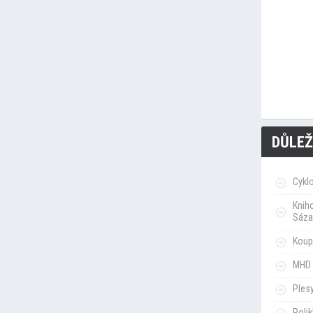
DŮLEŽ
Cykl
Knih
Sáza
Koupa
MHD 
Ples
Poli