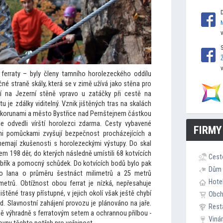
 ferraty – byly členy tamního horolezeckého oddílu
čné straně skály, která se v zimě užívá jako stěna pro
zí na Jezerní stěně vpravo u zatáčky při cestě na
tu je zdálky viditelný. Vznik jištěných tras na skalách
i korunami a měs
to Bystřice nad Pernštejnem částkou
áce odvedli vírští horolezci zdarma. Cesty vybavené
FIRMY
šími pomůckami zvyšují bezpečnost procházejících a
í nemají zkušenosti s horolezeckými výstupy. Do skal
elkem 198 děr, do kterých následně umístili 68 kotvících
Cest
žebřík a pomocný schůdek. Do kotvících bodů bylo pak
Dům 
o lana o průměru šestnáct milimetrů a 25 metrů
Hote
etrů. Obtížnost obou ferrat je nízká, nepřesahuje
těné trasy přístupné, v jejich okolí však ještě chybí
Obc
d. Slavnostní zahájení provozu je plánováno na jaře.
Rest
ě výhradně s ferra
tovým setem a ochrannou přilbou -
Viná