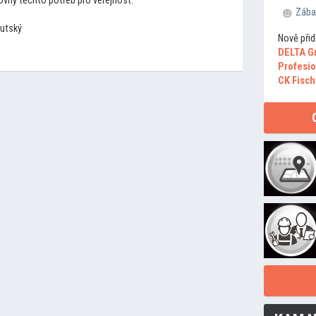
čovny těch
to potřeb pro veřejnost.
Zába
utský
Nově přid
DELTA G
Profesio
CK Fisch