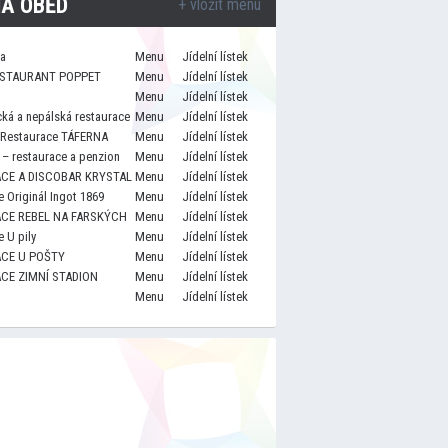
A OBĚD
+ vložit menu
za
Menu
Jídelní lístek
STAURANT POPPET
Menu
Jídelní lístek
Menu
Jídelní lístek
cká a nepálská restaurace
Menu
Jídelní lístek
 Restaurace TÁFERNA
Menu
Jídelní lístek
– restaurace a penzion
Menu
Jídelní lístek
CE A DISCOBAR KRYSTAL
Menu
Jídelní lístek
 Originál Ingot 1869
Menu
Jídelní lístek
CE REBEL NA FARSKÝCH
Menu
Jídelní lístek
 U pily
Menu
Jídelní lístek
CE U POŠTY
Menu
Jídelní lístek
CE ZIMNÍ STADION
Menu
Jídelní lístek
Menu
Jídelní lístek