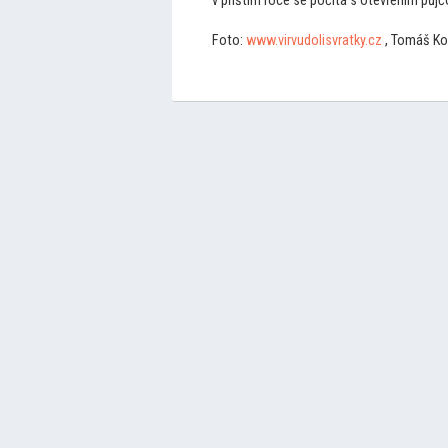
v příštím roce se počítá s otevřením půj
Fo
to:
www.virvudolisvratky.cz
, Tomáš Ko