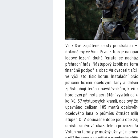
Vír / Dvě zajištěné cesty po skalách –
dokončeny ve Víru. První z tras je na opa
ledové lezení, druhá ferrata se nachá
přehradní hráz. Nástupový žebřík na ferra
finančně podpořila obec Vír dvaceti tisíc
ve výši s
to tisíc korun. Instalační pr
jistícími fixními ocelovými lany a dal
zpřístupňují terén i návštěvníkům, kteř
horolezci při instalaci jištění vyvrtali c
kolíků, 57 výstupových kramlí, ocelový 
upevněno celkem 185 metrů ocelovéh
ocelového lana o průměru čtrnáct milim
stupeň C. V současné době jsou obě zajiš
umístit směrové ukazatele a provozní řá
Vstup na ferraty je možný už nyní, nicmén