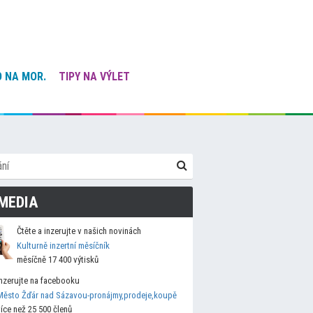
 NA MOR.
TIPY NA VÝLET
MEDIA
Čtěte a inzerujte v našich novinách
Kulturně inzertní měsíčník
měsíčně 17 400 výtisků
Inzerujte na facebooku
Město Žďár nad Sázavou-pronájmy,prodeje,koupě
více než 25 500 členů