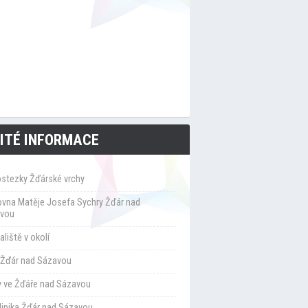
ITÉ INFORMACE
ostezky Žďárské vrchy
ovna Matěje Josefa Sychry Žďár nad
vou
liště v okolí
Žďár nad Sázavou
y ve Žďáře nad Sázavou
klinika Žďár nad Sázavou