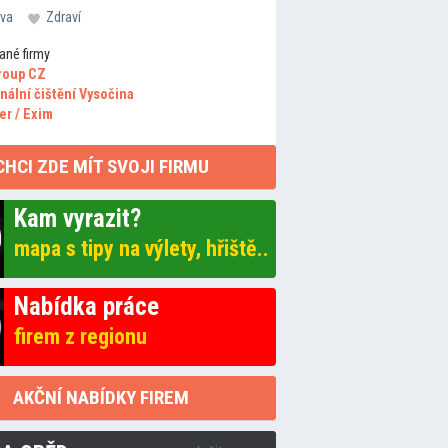
va
Zdraví
ané firmy
roup CZ
nální čištění Vysočina
er / Exim
CHCI ZDE MÍT SVOJI FIRMU
Kam vyrazit?
mapa s tipy na výlety, hřiště..
Nabídka práce
firem z regionu
AKČNÍ NABÍDKY FIREM