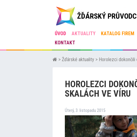
ŽĎÁRSKÝ PRŮVODC
ÚVOD
AKTUALITY
KATALOG FIREM
KONTAKT
>
Žďárské aktuality
>
Horolezci dokončili 
HOROLEZCI DOKONČ
SKALÁCH VE VÍRU
Úterý, 3. listopadu 2015