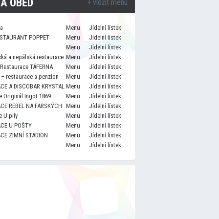
A OBĚD
+ vložit menu
za
Menu
Jídelní lístek
STAURANT POPPET
Menu
Jídelní lístek
Menu
Jídelní lístek
cká a nepálská restaurace
Menu
Jídelní lístek
 Restaurace TÁFERNA
Menu
Jídelní lístek
– restaurace a penzion
Menu
Jídelní lístek
CE A DISCOBAR KRYSTAL
Menu
Jídelní lístek
 Originál Ingot 1869
Menu
Jídelní lístek
CE REBEL NA FARSKÝCH
Menu
Jídelní lístek
 U pily
Menu
Jídelní lístek
CE U POŠTY
Menu
Jídelní lístek
CE ZIMNÍ STADION
Menu
Jídelní lístek
Menu
Jídelní lístek