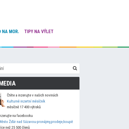
 NA MOR.
TIPY NA VÝLET
MEDIA
Čtěte a inzerujte v našich novinách
Kulturně inzertní měsíčník
měsíčně 17 400 výtisků
Inzerujte na facebooku
Město Žďár nad Sázavou-pronájmy,prodeje,koupě
více než 25 500 členů