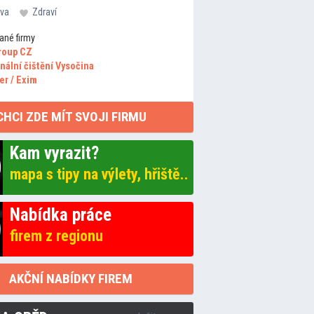
va
Zdraví
ané firmy
roup CZ
nální čištění Vysočina
er / Exim
CHCI ZDE MÍT SVOJI FIRMU
Kam vyrazit?
mapa s tipy na výlety, hřiště..
Nabídka práce
firem z regionu
AKČNÍ NABÍDKY FIREM