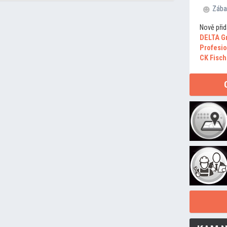
Zába
Nově přid
DELTA G
Profesio
CK Fisch