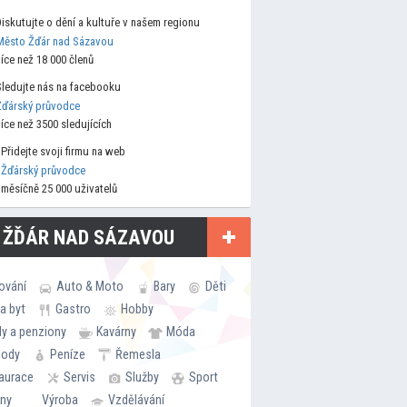
Diskutujte o dění a kultuře v našem regionu
Město Žďár nad Sázavou
více než 18 000 členů
Sledujte nás na facebooku
Žďárský průvodce
více než 3500 sledujících
Přidejte svoji firmu na web
Žďárský průvodce
měsíčně 25 000 uživatelů
 ŽĎÁR NAD SÁZAVOU
ování
Auto & Moto
Bary
Děti
a byt
Gastro
Hobby
ly a penziony
Kavárny
Móda
hody
Peníze
Řemesla
aurace
Servis
Služby
Sport
rny
Výroba
Vzdělávání