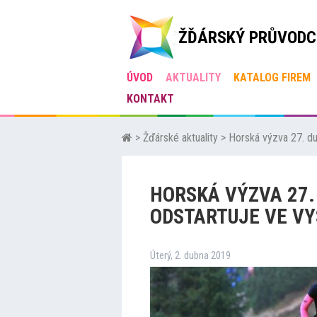
ŽĎÁRSKÝ PRŮVODC
ÚVOD
AKTUALITY
KATALOG FIREM
KONTAKT
>
Žďárské aktuality
>
Horská výzva 27. du
HORSKÁ VÝZVA 27
ODSTARTUJE VE VY
Úterý, 2. dubna 2019