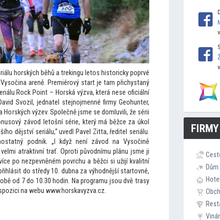
riálu horských běhů a trekingu le
tos his
toricky poprvé
Vysočina areně. Premiérový start je tam přichystaný
riálu Rock Point – Horská výzva, která nese oficiální
vid Svozil, jednatel stejnojmenné firmy Geohunter,
a Horských výzev. Společně jsme se domluvili, že sérii
onusový závod le
tošní série, který má běžce za úkol
FIRMY
o dějství seriálu,“ uvedl Pavel Zitta, ředitel seriálu.
ostatný podnik. „I když není závod na Vysočině
elmi atraktivní trať. Oproti původnímu plánu jsme ji
Cest
více po nezpevněném povrchu a běžci si užijí kvalitní
Dům 
řihlásit do středy 10. dubna za výhodnější star
tovné,
Hote
 době od 7 do 10.30 hodin. Na programu jsou dvě trasy
 dispozici na webu www.horskavyzva.cz.
Obc
Rest
Viná