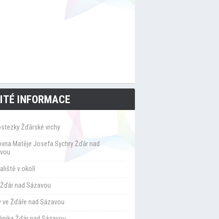
ITÉ INFORMACE
ostezky Žďárské vrchy
ovna Matěje Josefa Sychry Žďár nad
vou
liště v okolí
Žďár nad Sázavou
y ve Žďáře nad Sázavou
klinika Žďár nad Sázavou