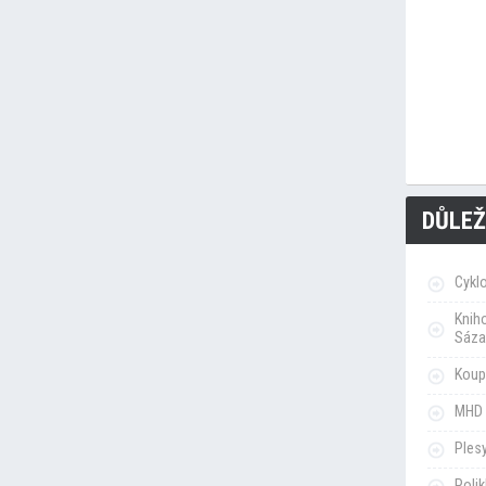
DŮLEŽ
Cykl
Knih
Sáza
Koupa
MHD 
Ples
Poli