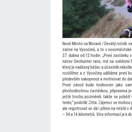
Nové Měs
to na Moravě / Devátý ročník se
začne na Vysočině, a
to v novoměstské 
27. dubna od 12 hodin. „První zastávku se
název Geohunter race, má na svědomí Da
který je nadšený běžec a účastník několik
rozšíříme a z Vysočiny uděláme první b
především nakopnout a motivovat do dalšíh
První závod bude hodnocen jako sam
plnohodnotnou zastávkou, připravena je v
ještě trochu pozměnili, takže se poběží 
terén,“ podotkl Zitta. Zájemci se mohou p
ale registrovat se dá i přímo na místě v
– 34 a 16 kilometrů. Více informací je k