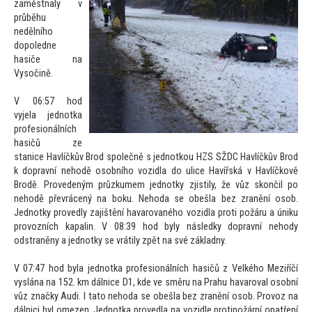
zaměstnaly v
průběhu
nedělního
dopoledne
hasiče na
Vysočině.
V 06:57 hod
vyjela jednotka
profesionálních
hasičů ze
stanice Havlíčkův Brod společně s jednotkou HZS SŽDC Havlíčkův Brod
k dopravní nehodě osobního vozidla do ulice Havířská v Havlíčkově
Brodě. Provedeným průzkumem jednotky zjistily, že vůz skončil po
nehodě převrácený na boku. Nehoda se obešla bez zranění osob.
Jednotky provedly zajištění havarovaného vozidla proti požáru a úniku
provozních kapalin. V 08:39 hod byly následky dopravní nehody
odstraněny a jednotky se vrátily zpět na své základny.
V 07:47 hod byla jednotka profesionálních hasičů z Velkého Meziříčí
vyslána na 152. km dálnice D1, kde ve směru na Prahu havaroval osobní
vůz značky Audi. I ta
to nehoda se obešla bez zranění osob. Provoz na
dálnici byl omezen. Jednotka provedla na vozidle protipožární opatření