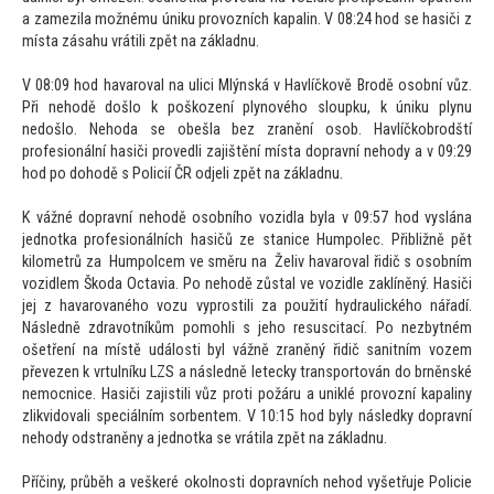
a zamezila možnému úniku provozních kapalin. V 08:24 hod se hasiči z
místa zásahu vrátili zpět na základnu.
V 08:09 hod havaroval na ulici Mlýnská v Havlíčkově Brodě osobní vůz.
Při nehodě došlo k poškození plynového sloupku, k úniku plynu
nedošlo. Nehoda se obešla bez zranění osob. Havlíčkobrodští
profesionální hasiči provedli zajištění místa dopravní nehody a v 09:29
hod po dohodě s Policií ČR odjeli zpět na základnu.
K vážné dopravní nehodě osobního vozidla byla v 09:57 hod vyslána
jednotka profesionálních hasičů ze stanice Humpolec. Přibližně pět
kilometrů za Humpolcem ve směru na Želiv havaroval řidič s osobním
vozidlem Škoda Octavia. Po nehodě zůstal ve vozidle zaklíněný. Hasiči
jej z havarovaného vozu vyprostili za použití hydraulického nářadí.
Následně zdravotníkům pomohli s jeho resuscitací. Po nezbytném
ošetření na místě události byl vážně zraněný řidič sanitním vozem
převezen k vrtulníku LZS a následně letecky transpor
tován do brněnské
nemocnice. Hasiči zajistili vůz proti požáru a uniklé provozní kapaliny
zlikvidovali speciálním sorbentem. V 10:15 hod byly následky dopravní
nehody odstraněny a jednotka se vrátila zpět na základnu.
Příčiny, průběh a veškeré okolnosti dopravních nehod vyšetřuje Policie