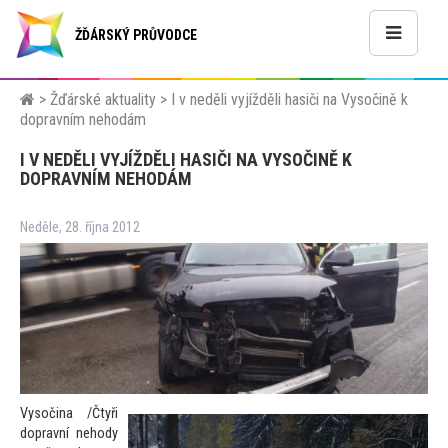
ŽĎÁRSKÝ PRŮVODCE
>
Žďárské aktuality
>
I v neděli vyjížděli hasiči na Vysočině k
dopravním nehodám
I V NEDĚLI VYJÍŽDĚLI HASIČI NA VYSOČINĚ K
DOPRAVNÍM NEHODÁM
Neděle, 28. října 2012
Vysočina /Čtyři
dopravní nehody