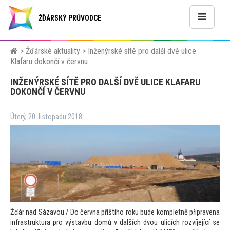
ŽĎÁRSKÝ PRŮVODCE
>
Žďárské aktuality
>
Inženýrské sítě pro další dvě ulice
Klafaru dokončí v červnu
INŽENÝRSKÉ SÍTĚ PRO DALŠÍ DVĚ ULICE KLAFARU
DOKONČÍ V ČERVNU
Úterý, 20. listopadu 2018
Žďár nad Sázavou / Do června příštího roku bude kompletně připravena
infrastruktura pro výstavbu domů v dalších dvou ulicích rozvíjející se