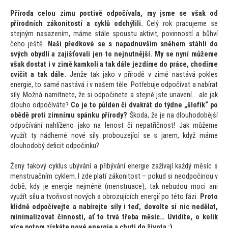
Příroda celou zimu poctivě odpočívala, my jsme se však od
přírodních zákoni
tostí a cyklů odchýlili.
Celý rok pracujeme se
stejným nasazením, máme stále spoustu aktivit, povinností a bůhví
čeho ještě.
Naši předkové se s napadnuvším sněhem stáhli do
svých obydlí a zajišťovali jen
to nejnutnější. My se nyní můžeme
však dostat i v zimě kamkoli a tak dále jezdíme do práce, chodíme
cvičit a tak dále.
Jenže tak jako v přírodě v zimě nastává pokles
energie,
to samé nastává i v našem těle. Potřebuje odpočívat a nabírat
síly. Možná namítnete, že si odpočinete a stejně jste unavení… ale jak
dlouho odpočíváte?
Co je
to půlden či dvakrát do týdne „šlofík“ po
obědě proti zimnímu spánku přírody?
Škoda, že je na dlouhodobější
odpočívání nahlíženo jako na lenost či nepatřičnost! Jak můžeme
využít ty nádherné nové síly probouzející se s jarem, když máme
dlouhodobý deficit odpočinku?
Ženy takový cyklus ubývání a přibývání energie zažívají každý měsíc s
menstruačním cyklem. I zde platí zákoni
tost – pokud si neodpočinou v
době, kdy je energie nejméně (menstruace), tak nebudou moci ani
využít sílu a tvořivost nových a obrozujících energií po té
to fázi.
Pro
to
klidně odpočívejte a nabírejte síly i teď, dovolte si nic nedělat,
minimalizovat činnosti, ať
to trvá třeba měsíc… Uvidíte, o kolik
více po
tom získáte nové energie a chuti do života :)