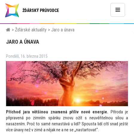
ŽĎÁRSKÝ PRŮVODCE
>
Žďárské aktuality
>
Jaro a únava
JARO A ÚNAVA
Pondělí, 16. března 2015
Příchod jara většinou znamená příliv nové energie.
Příroda je
připravená po zimním spánku znovu ožít s neuvěřitelnou silou a
nasazením. Proč
to samé nenastává u lidí? Spousta lidí cítí snad ještě
více únavy než v zimě a nějak ne a ne se „nastar
tovat“.