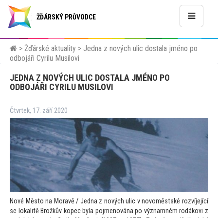
ŽĎÁRSKÝ PRŮVODCE
>
Žďárské aktuality
>
Jedna z nových ulic dostala jméno po
odbojáři Cyrilu Musilovi
JEDNA Z NOVÝCH ULIC DOSTALA JMÉNO PO
ODBOJÁŘI CYRILU MUSILOVI
Čtvrtek, 17. září 2020
Nové Měs
to na Moravě / Jedna z nových ulic v novoměstské rozvíjející
se lokalitě Brožkův kopec byla pojmenována po významném rodákovi z