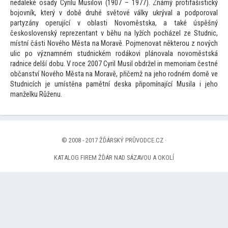
nedaleké osady Cyrilu Musilovi (1907 – 1977). Známý protifašistický
bojovník, který v době druhé svě
tové války ukrýval a podporoval
partyzány operující v oblasti Novoměstska, a také úspěšný
československý reprezentant v běhu na lyžích pocházel ze Studnic,
místní části Nového Města na Moravě. Pojmenovat některou z nových
ulic po významném studnickém rodákovi plánovala novoměstská
radnice delší dobu. V roce 2007 Cyril Musil obdržel in memoriam čestné
občanství Nového Města na Moravě, přičemž na jeho rodném domě ve
Studnicích je umístěna pamětní deska připomínající Musila i jeho
manželku Růženu.
© 2008 - 2017 ŽĎÁRSKÝ PRŮVODCE.CZ ·
KATALOG FIREM ŽĎÁR NAD SÁZAVOU A OKOLÍ