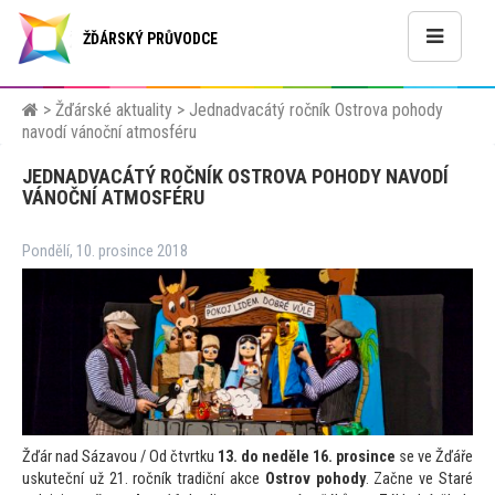
ŽĎÁRSKÝ PRŮVODCE
>
Žďárské aktuality
>
Jednadvacátý ročník Ostrova pohody
navodí vánoční atmosféru
JEDNADVACÁTÝ ROČNÍK OSTROVA POHODY NAVODÍ
VÁNOČNÍ ATMOSFÉRU
Pondělí, 10. prosince 2018
Žďár nad Sázavou / Od čtvrtku
13. do neděle 16. prosince
se ve Žďáře
uskuteční už 21. ročník tradiční akce
Ostrov pohody
. Začne ve Staré