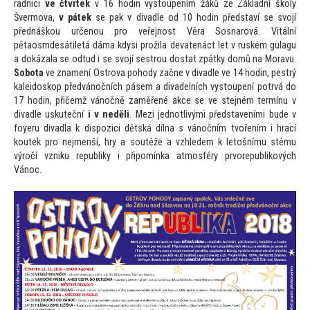
radnici
ve čtvrtek
v 16 hodin vys
toupením žáků ze Základní školy
Švermova,
v pátek
se pak v divadle od 10 hodin představí se svojí
přednáškou určenou pro veřejnost Věra Sosnarová. Vitální
pětaosmdesátiletá dáma kdysi prožila devatenáct let v ruském gulagu
a dokázala se odtud i se svojí sestrou dostat zpátky domů na Moravu.
Sobota
ve znamení Ostrova pohody začne v divadle ve 14 hodin, pestrý
kaleidoskop předvánočních pásem a divadelních vys
toupení potrvá do
17 hodin, přičemž vánočně zaměřené akce se ve stejném termínu v
divadle uskuteční
i v neděli
. Mezi jednotlivými představeními bude v
foyeru divadla k dispozici dětská dílna s vánočním tvořením i hrací
koutek pro nejmenší, hry a soutěže a vzhledem k le
tošnímu stému
výročí vzniku republiky i připomínka atmosféry prvorepublikových
Vánoc.