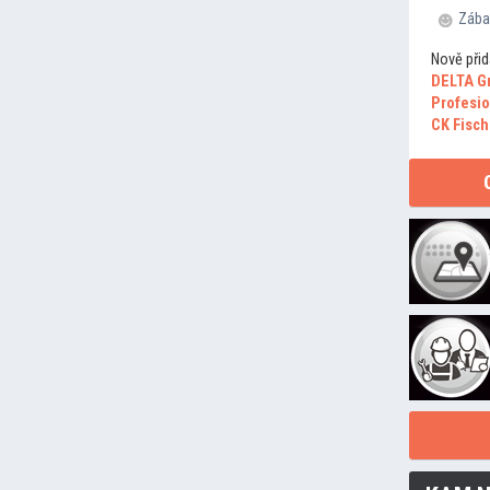
Zába
Nově přid
DELTA G
Profesio
CK Fisch