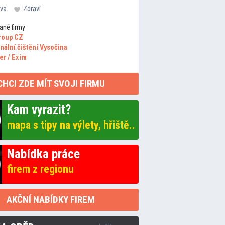
va
Zdraví
ané firmy
roup CZ
nální čištění Vysočina
er / Exim
CHCI ZDE MÍT SVOJI FIRMU
Kam vyrazit?
mapa s tipy na výlety, hřiště..
Nabídka práce
firem z regionu
AKČNÍ NABÍDKY FIREM