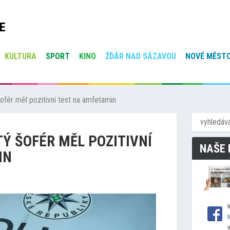
E
KULTURA
SPORT
KINO
ŽĎÁR NAD SÁZAVOU
NOVÉ MĚSTO
ofér měl pozitivní test na amfetamin
Ý ŠOFÉR MĚL POZITIVNÍ
NAŠE 
IN