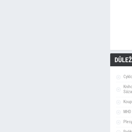
DŮLEŽ
Cykl
Knih
Sáza
Koupa
MHD 
Ples
Poli