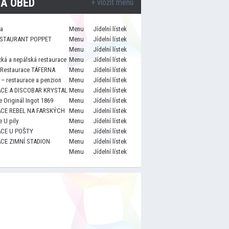
A OBĚD
+ vložit menu
za
Menu
Jídelní lístek
STAURANT POPPET
Menu
Jídelní lístek
Menu
Jídelní lístek
cká a nepálská restaurace
Menu
Jídelní lístek
 Restaurace TÁFERNA
Menu
Jídelní lístek
– restaurace a penzion
Menu
Jídelní lístek
CE A DISCOBAR KRYSTAL
Menu
Jídelní lístek
 Originál Ingot 1869
Menu
Jídelní lístek
CE REBEL NA FARSKÝCH
Menu
Jídelní lístek
 U pily
Menu
Jídelní lístek
CE U POŠTY
Menu
Jídelní lístek
CE ZIMNÍ STADION
Menu
Jídelní lístek
Menu
Jídelní lístek