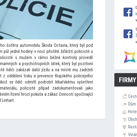
ého šoféra au
tomobilu Škoda Octavia, který byl pod
 půl jedné hodiny v noci přistihli žďárští policisté u
olicisté s mužem v rámci běžné kontroly provedli
mamných a psychotropních látek, který byl pozitivní
té řidiči zakázali další jízdu a na místě mu zadrželi
rt z oddělení tisku a prevence Krajského policejního
FIRMY
elikož se řidič odmítl podrobit lékařskému vyšetření
ateriálu, policisté případ zadokumen
tovali jako
rávním řízení hrozí pokuta a zákaz činnosti spočívající
Cest
 Linhart.
Dům 
Hote
Obc
Rest
Viná