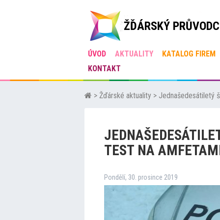
ŽĎÁRSKÝ PRŮVODC
ÚVOD
AKTUALITY
KATALOG FIREM
KONTAKT
>
Žďárské aktuality
>
Jednašedesátiletý š
JEDNAŠEDESÁTILET
TEST NA AMFETAM
Pondělí, 30. prosince 2019