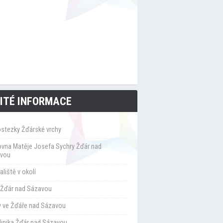
ITÉ INFORMACE
ostezky Žďárské vrchy
ovna Matěje Josefa Sychry Žďár nad
vou
liště v okolí
Žďár nad Sázavou
y ve Žďáře nad Sázavou
klinika Žďár nad Sázavou