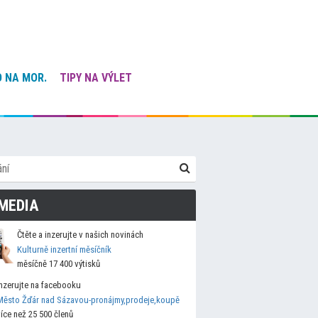
 NA MOR.
TIPY NA VÝLET
MEDIA
Čtěte a inzerujte v našich novinách
Kulturně inzertní měsíčník
měsíčně 17 400 výtisků
Inzerujte na facebooku
Město Žďár nad Sázavou-pronájmy,prodeje,koupě
více než 25 500 členů