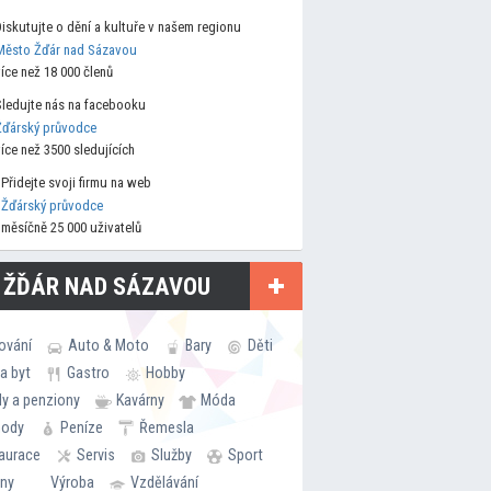
Diskutujte o dění a kultuře v našem regionu
Město Žďár nad Sázavou
více než 18 000 členů
Sledujte nás na facebooku
Žďárský průvodce
více než 3500 sledujících
Přidejte svoji firmu na web
Žďárský průvodce
měsíčně 25 000 uživatelů
 ŽĎÁR NAD SÁZAVOU
ování
Auto & Moto
Bary
Děti
a byt
Gastro
Hobby
ly a penziony
Kavárny
Móda
hody
Peníze
Řemesla
aurace
Servis
Služby
Sport
rny
Výroba
Vzdělávání