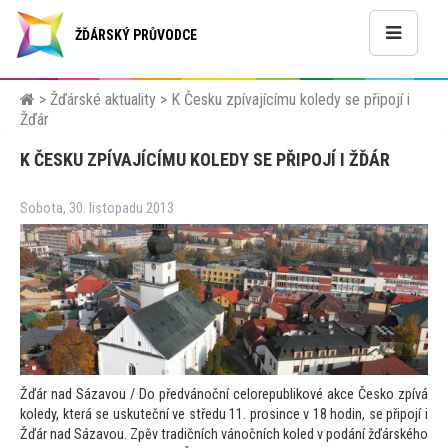
ŽĎÁRSKÝ PRŮVODCE
>
Žďárské aktuality
>
K Česku zpívajícímu koledy se připojí i
Žďár
K ČESKU ZPÍVAJÍCÍMU KOLEDY SE PŘIPOJÍ I ŽĎÁR
Sobota, 30. listopadu 2013
Žďár nad Sázavou / Do předvánoční celorepublikové akce Česko zpívá
koledy, která se uskuteční ve středu 11. prosince v 18 hodin, se připojí i
Žďár nad Sázavou. Zpěv tradičních vánočních koled v podání žďárského