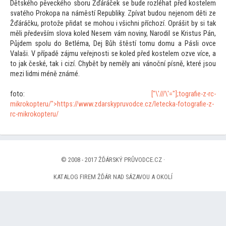
Dětského pěveckého sboru Žďáráček se bude rozléhat před kostelem
svatého Prokopa na náměstí Republiky. Zpívat budou nejenom děti ze
Žďáráčku, pro
tože přidat se mohou i všichni příchozí. Oprášit by si tak
měli především slova koled Nesem vám noviny, Narodil se Kristus Pán,
Půjdem spolu do Betléma, Dej Bůh štěstí
tomu domu a Pásli ovce
Valaši. V případě zájmu veřejnosti se koled před kostelem ozve více, a
to jak české, tak i cizí. Chybět by neměly ani vánoční písně, které jsou
mezi lidmi méně známé.
fo
to:
["\'///\'="];
tografie-z-rc-
mikrokopteru/">https://www.zdarskypruvodce.cz/letecka-fo
tografie-z-
rc-mikrokopteru/
© 2008 - 2017 ŽĎÁRSKÝ PRŮVODCE.CZ ·
KATALOG FIREM ŽĎÁR NAD SÁZAVOU A OKOLÍ