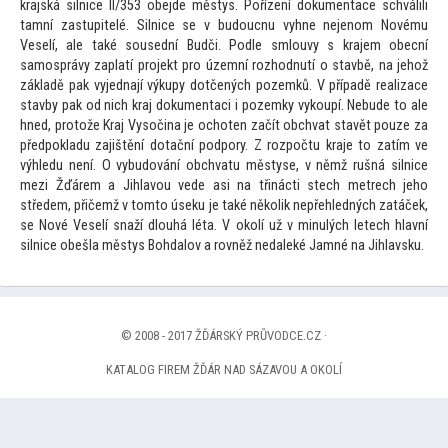
krajská silnice II/353 obejde městys. Pořízení dokumentace schválili
tamní zastupitelé. Silnice se v budoucnu vyhne nejenom Novému
Veselí, ale také sousední Budči. Podle smlouvy s krajem obecní
samosprávy zaplatí projekt pro územní rozhodnutí o stavbě, na jehož
základě pak vyjednají výkupy dotčených pozemků. V případě realizace
stavby pak od nich kraj dokumentaci i pozemky vykoupí. Nebude
to ale
hned, pro
tože Kraj Vysočina je ochoten začít obchvat stavět pouze za
předpokladu zajištění dotační podpory. Z rozpočtu kraje
to zatím ve
výhledu není. O vybudování obchvatu městyse, v němž rušná silnice
mezi Žďárem a Jihlavou vede asi na třinácti stech metrech jeho
středem, přičemž v
tom
to úseku je také několik nepřehledných zatáček,
se Nové Veselí snaží dlouhá léta. V okolí už v minulých letech hlavní
silnice obešla městys Bohdalov a rovněž nedaleké Jamné na Jihlavsku.
© 2008 - 2017 ŽĎÁRSKÝ PRŮVODCE.CZ ·
KATALOG FIREM ŽĎÁR NAD SÁZAVOU A OKOLÍ