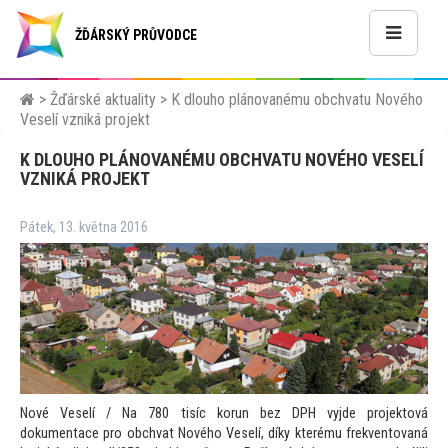
ŽĎÁRSKÝ PRŮVODCE
>
Žďárské aktuality
>
K dlouho plánovanému obchvatu Nového
Veselí vzniká projekt
K DLOUHO PLÁNOVANÉMU OBCHVATU NOVÉHO VESELÍ
VZNIKÁ PROJEKT
Pátek, 13. května 2016
Nové Veselí / Na 780 tisíc korun bez DPH vyjde projek
tová
dokumentace pro obchvat Nového Veselí, díky kterému frekven
tovaná