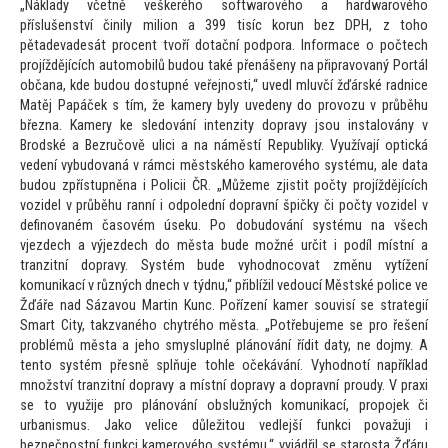
„Náklady včetně veškerého softwarového a hardwarového
příslušenství činily milion a 399 tisíc korun bez DPH, z
toho
pětadevadesát procent tvoří dotační podpora. Informace o počtech
projíždějících au
tomobilů budou také přenášeny na připravovaný Portál
občana, kde budou dostupné veřejnosti,“ uvedl mluvčí žďárské radnice
Matěj Papáček s tím, že kamery byly uvedeny do provozu v průběhu
března. Kamery ke sledování intenzity dopravy jsou instalovány v
Brodské a Bezručově ulici a na náměstí Republiky. Využívají optická
vedení vybudovaná v rámci městského kamerového systému, ale data
budou zpřístupněna i Policii ČR. „Můžeme zjistit počty projíždějících
vozidel v průběhu ranní i odpolední dopravní špičky či počty vozidel v
definovaném časovém úseku. Po dobudování systému na všech
vjezdech a výjezdech do města bude možné určit i podíl místní a
tranzitní dopravy. Systém bude vyhodnocovat změnu vytížení
komunikací v různých dnech v týdnu,“ přiblížil vedoucí Městské police ve
Žďáře nad Sázavou Martin Kunc. Pořízení kamer souvisí se strategií
Smart City, takzvaného chytrého města. „Potřebujeme se pro řešení
problémů města a jeho smysluplné plánování řídit daty, ne dojmy. A
ten
to systém přesně splňuje
tohle očekávání. Vyhodnotí například
množství tranzitní dopravy a místní dopravy a dopravní proudy. V praxi
se
to využije pro plánování obslužných komunikací, propojek či
urbanismus. Jako velice důleži
tou vedlejší funkci považuji i
bezpečnostní funkci kamerového systému,“ vyjádřil se starosta Žďáru