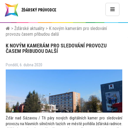
ŽĎÁRSKÝ PRŮVODCE
>
Žďárské aktuality
>
K novým kamerám pro sledování
provozu časem přibudou další
K NOVÝM KAMERÁM PRO SLEDOVÁNÍ PROVOZU
ČASEM PŘIBUDOU DALŠÍ
Pondělí, 6. dubna 2020
Žďár nad Sázavou / Tři páry nových digitálních kamer pro sledování
provozu na hlavních silničních tazích ve městě pořídila žďárská radnice.