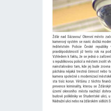
Žďár nad Sázavou/ Okresní měs
to zač
kamerový systém se navíc dočká mode
ředitelstvím Policie České republik
pravděpodobností již ten
to rok na po
Vzhledem k faktu, že se jedná o zařízení
s republikovou policií a městem zvolit vh
nainstalováno tam, kde jej bude zrovna 
páchána nějaká trestná činnost nebo ta
kamera společně s modernizací městské
sta tisíc korun. Většinu z těch
to finan
prevence kriminality, kterou se Žďárs
území okresního města nachází dohrom
budově polikliniky ve Studentské ulici, 
Nádražní ulici nebo na žďárském sídlišti S