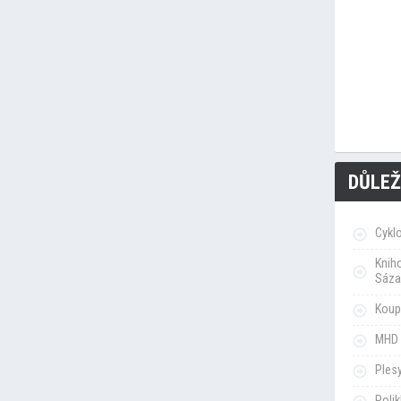
DŮLEŽ
Cykl
Knih
Sáza
Koupa
MHD 
Ples
Poli