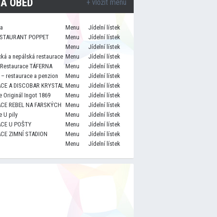
A OBĚD
+ vložit menu
za
Menu
Jídelní lístek
STAURANT POPPET
Menu
Jídelní lístek
Menu
Jídelní lístek
cká a nepálská restaurace
Menu
Jídelní lístek
 Restaurace TÁFERNA
Menu
Jídelní lístek
– restaurace a penzion
Menu
Jídelní lístek
CE A DISCOBAR KRYSTAL
Menu
Jídelní lístek
 Originál Ingot 1869
Menu
Jídelní lístek
CE REBEL NA FARSKÝCH
Menu
Jídelní lístek
 U pily
Menu
Jídelní lístek
CE U POŠTY
Menu
Jídelní lístek
CE ZIMNÍ STADION
Menu
Jídelní lístek
Menu
Jídelní lístek