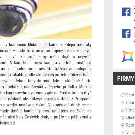
ne v budoucnu hlídat další kamera. Zdejší městský
rnizace – bude
totiž nově propojený také s krajským
y v Jihlavě. Ke změně by mělo dojít s největší
dzim. A kam bude nová kamera vlastně umístěna?
 mobilní, budou moci městští strážníci ve spolupráci
odnou lokalitu podle aktuálních potřeb. Zařízení bude
FIRMY
nejvíce třeba - tedy do míst, kde je aktuálně čas
to
m dochází k narušování veřejného pořádku. Mobilní
ho kamerového systému vyjde na částku kolem čtyři
Cest
čních nákladů ale pokryje krajská dotace z Programu
Dům 
kým povedlo nedávno získat. V současné době se na
Hote
ady třináct kamer. Ty jsou umístěny například na
u nádražní haly Českých drah, u pošty na pěší zóně v
Obc
talingrad.
Rest
Viná