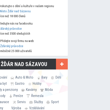
Diskutujte o dění a kultuře v našem regionu
Město Žďár nad Sázavou
více než 18 000 členů
Sledujte nás na facebooku
Žďárský průvodce
více než 3500 sledujících
Přidejte svoji firmu na web
Žďárský průvodce
měsíčně 25 000 uživatelů
 ŽĎÁR NAD SÁZAVOU
ování
Auto & Moto
Bary
Děti
a byt
Gastro
Hobby
ly a penziony
Kavárny
Móda
hody
Peníze
Řemesla
aurace
Servis
Služby
Sport
rny
Výroba
Vzdělávání