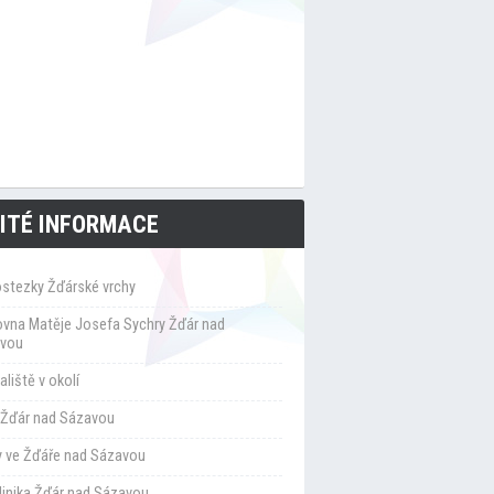
ITÉ INFORMACE
ostezky Žďárské vrchy
ovna Matěje Josefa Sychry Žďár nad
vou
liště v okolí
Žďár nad Sázavou
y ve Žďáře nad Sázavou
klinika Žďár nad Sázavou