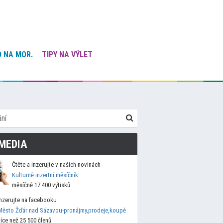
 NA MOR.
TIPY NA VÝLET
MEDIA
Čtěte a inzerujte v našich novinách
Kulturně inzertní měsíčník
měsíčně 17 400 výtisků
Inzerujte na facebooku
Město Žďár nad Sázavou-pronájmy,prodeje,koupě
více než 25 500 členů