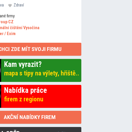
va
Zdraví
ané firmy
roup CZ
nální čištění Vysočina
er / Exim
CHCI ZDE MÍT SVOJI FIRMU
Kam vyrazit?
mapa s tipy na výlety, hřiště..
Nabídka práce
firem z regionu
AKČNÍ NABÍDKY FIREM