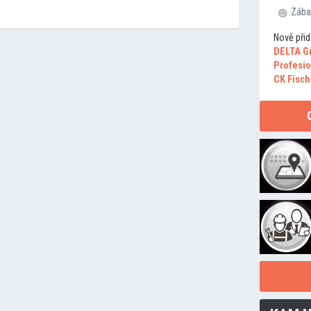
Zába
Nově přid
DELTA G
Profesio
CK Fisch