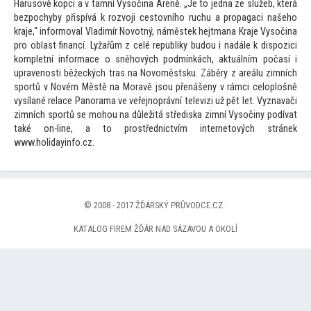
Harusově kopci a v tamní Vysočina Areně. „Je
to jedna ze služeb, která
bezpochyby přispívá k rozvoji ces
tovního ruchu a propagaci našeho
kraje,“ informoval Vladimír Novotný, náměstek hejtmana Kraje Vysočina
pro oblast financí. Lyžařům z celé republiky budou i nadále k dispozici
kompletní informace o sněhových podmínkách, aktuálním počasí i
upravenosti běžeckých tras na Novoměstsku. Záběry z areálu zimních
sportů v Novém Městě na Moravě jsou přenášeny v rámci celoplošně
vysílané relace Panorama ve veřejnoprávní televizi už pět let. Vyznavači
zimních sportů se mohou na důležitá střediska zimní Vysočiny podívat
také on-line, a
to prostřednictvím interne
tových stránek
www.holidayinfo.cz.
© 2008 - 2017 ŽĎÁRSKÝ PRŮVODCE.CZ ·
KATALOG FIREM ŽĎÁR NAD SÁZAVOU A OKOLÍ