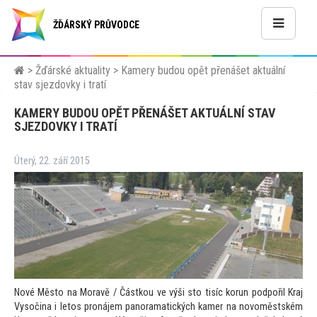
ŽĎÁRSKÝ PRŮVODCE
>
Žďárské aktuality
>
Kamery budou opět přenášet aktuální
stav sjezdovky i tratí
KAMERY BUDOU OPĚT PŘENÁŠET AKTUÁLNÍ STAV
SJEZDOVKY I TRATÍ
Úterý, 22. září 2015
Nové Měs
to na Moravě / Částkou ve výši s
to tisíc korun podpořil Kraj
Vysočina i le
tos pronájem panoramatických kamer na novoměstském