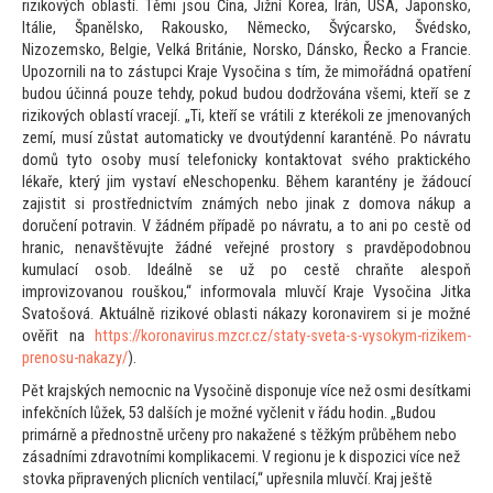
rizikových oblastí. Těmi jsou Čína, Jižní Korea, Írán, USA, Japonsko,
Itálie, Španělsko, Rakousko, Německo, Švýcarsko, Švédsko,
Nizozemsko, Belgie, Velká Británie, Norsko, Dánsko, Řecko a Francie.
Upozornili na
to zástupci Kraje Vysočina s tím, že mimořádná opatření
budou účinná pouze tehdy, pokud budou dodržována všemi, kteří se z
rizikových oblastí vracejí. „Ti, kteří se vrátili z kterékoli ze jmenovaných
zemí, musí zůstat au
tomaticky ve dvoutýdenní karanténě. Po návratu
domů ty
to osoby musí telefonicky kontak
tovat svého praktického
lékaře, který jim vystaví eNeschopenku. Během karantény je žádoucí
zajistit si prostřednictvím známých nebo jinak z domova nákup a
doručení potravin. V žádném případě po návratu, a
to ani po cestě od
hranic, nenavštěvujte žádné veřejné pros
tory s pravděpodobnou
kumulací osob. Ideálně se už po cestě chraňte alespoň
improvizovanou rouškou,“ informovala mluvčí Kraje Vysočina Jitka
Sva
tošová. Aktuálně rizikové oblasti nákazy koronavirem si je možné
ověřit na
https://koronavirus.mzcr.cz/staty-sveta-s-vysokym-rizikem-
prenosu-nakazy/
).
Pět krajských nemocnic na Vysočině disponuje více než osmi desítkami
infekčních lůžek, 53 dalších je možné vyčlenit v řádu hodin. „Budou
primárně a přednostně určeny pro nakažené s těžkým průběhem nebo
zásadními zdravotními komplikacemi. V regionu je k dispozici více než
s
tovka připravených plicních ventilací,“ upřesnila mluvčí. Kraj ještě