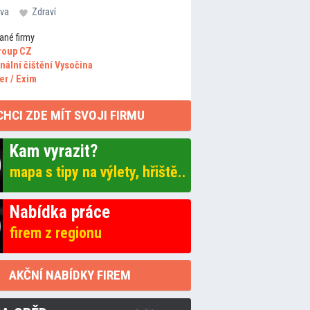
va
Zdraví
ané firmy
roup CZ
nální čištění Vysočina
er / Exim
CHCI ZDE MÍT SVOJI FIRMU
Kam vyrazit?
mapa s tipy na výlety, hřiště..
Nabídka práce
firem z regionu
AKČNÍ NABÍDKY FIREM