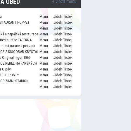
A OBĚD
+ vložit menu
za
Menu
Jídelní lístek
STAURANT POPPET
Menu
Jídelní lístek
Menu
Jídelní lístek
cká a nepálská restaurace
Menu
Jídelní lístek
 Restaurace TÁFERNA
Menu
Jídelní lístek
– restaurace a penzion
Menu
Jídelní lístek
CE A DISCOBAR KRYSTAL
Menu
Jídelní lístek
 Originál Ingot 1869
Menu
Jídelní lístek
CE REBEL NA FARSKÝCH
Menu
Jídelní lístek
 U pily
Menu
Jídelní lístek
CE U POŠTY
Menu
Jídelní lístek
CE ZIMNÍ STADION
Menu
Jídelní lístek
Menu
Jídelní lístek