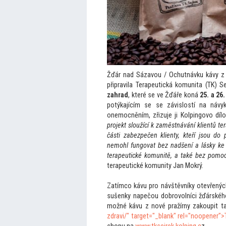
Žďár nad Sázavou / Ochutnávku kávy z 
připravila Terapeutická komunita (TK) Sej
zahrad
, které se ve Žďáře koná
25. a 26
potýkajícím se se závislostí na náv
onemocněním, zřizuje ji Kolpingovo díl
projekt sloužící k zaměstnávání klientů t
části zabezpečen klienty, kteří jsou do
nemohl fungovat bez nadšení a lásky ke k
terapeutické komunitě, a také bez pomoci 
terapeutické komunity Jan Mokrý.
Zatímco kávu pro návštěvníky otevřených
sušenky napečou dobrovolníci žďárského
možné kávu z nové pražírny zakoupit t
zdravi/" target="_blank" rel="noopener"