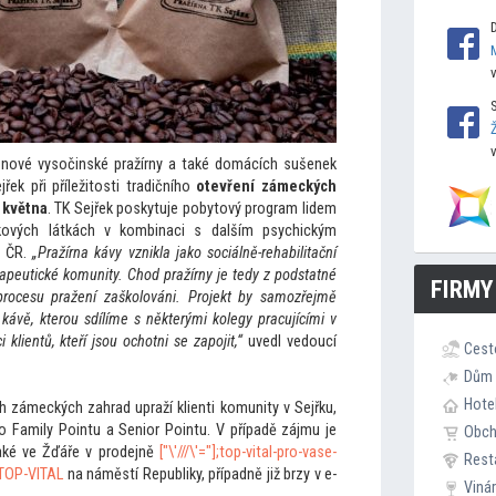
nové vysočinské pražírny a také domácích sušenek
řek při příleži
tosti tradičního
otevření zámeckých
. května
. TK Sejřek poskytuje poby
tový program lidem
ykových látkách v kombinaci s dalším psychickým
o ČR.
„Pražírna kávy vznikla jako sociálně-rehabilitační
erapeutické komunity. Chod pražírny je tedy z podstatné
FIRMY
 procesu pražení zaškolováni. Projekt by samozřejmě
ávě, kterou sdílíme s některými kolegy pracujícími v
klientů, kteří jsou ochotni se zapojit,“
uvedl vedoucí
Cest
Dům 
Hote
 zámeckých zahrad upraží klienti komunity v Sejřku,
 Family Pointu a Senior Pointu. V případě zájmu je
Obc
aké ve Žďáře v prodejně
["\'///\'="];
top-vital-pro-vase-
Rest
>TOP-VITAL
na náměstí Republiky, případně již brzy v e-
Viná