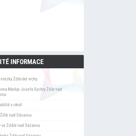
ITÉ INFORMACE
ostezky Žďárské vrchy
ovna Matěje Josefa Sychry Žďár nad
vou
liště v okolí
Žďár nad Sázavou
y ve Žďáře nad Sázavou
klinika Žďár nad Sázavou