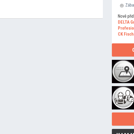
Zába
Nově přid
DELTA G
Profesio
CK Fisch