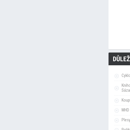
DŮLEŽ
Cykl
Knih
Sáza
Koupa
MHD 
Ples
Poli