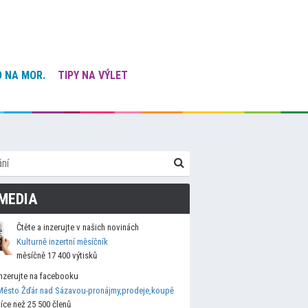
 NA MOR.
TIPY NA VÝLET
MEDIA
Čtěte a inzerujte v našich novinách
Kulturně inzertní měsíčník
měsíčně 17 400 výtisků
Inzerujte na facebooku
Město Žďár nad Sázavou-pronájmy,prodeje,koupě
více než 25 500 členů