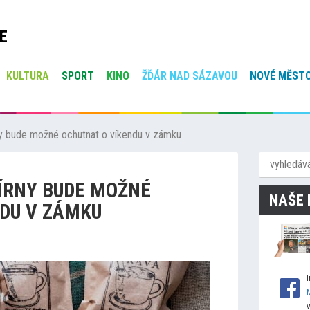
E
KULTURA
SPORT
KINO
ŽĎÁR NAD SÁZAVOU
NOVÉ MĚSTO
ny bude možné ochutnat o víkendu v zámku
ÍRNY BUDE MOŽNÉ
NAŠE 
DU V ZÁMKU