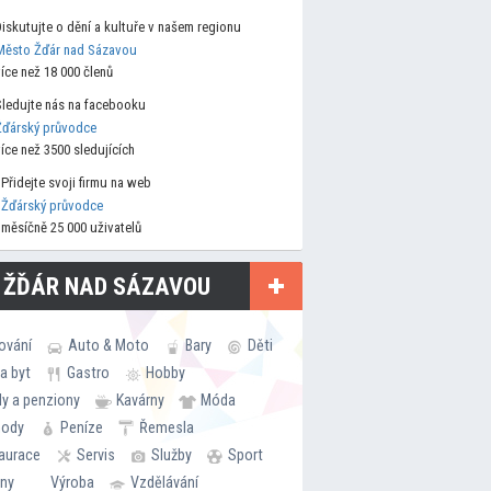
Diskutujte o dění a kultuře v našem regionu
Město Žďár nad Sázavou
více než 18 000 členů
Sledujte nás na facebooku
Žďárský průvodce
více než 3500 sledujících
Přidejte svoji firmu na web
Žďárský průvodce
měsíčně 25 000 uživatelů
 ŽĎÁR NAD SÁZAVOU
ování
Auto & Moto
Bary
Děti
a byt
Gastro
Hobby
ly a penziony
Kavárny
Móda
hody
Peníze
Řemesla
aurace
Servis
Služby
Sport
rny
Výroba
Vzdělávání