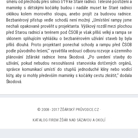
směru od přechodu přes silnici I/19 ke Staré radnici. Tělesně postižení a
maminky s dětskými kočárky budou i nadále muset ke Staré radnici
oklikou kolem morového sloupu, anebo projít za budovou radnice.
Bezbariérový přístup vedle schodů není možný. „Umístění rampy jsme
nechali opakovaně prověřit u projektanta. Výškový rozdíl mezi plochou
před Starou radnicí a terénem pod ČSOB je však příliš velký a rampa se
sklonem splňujícím vyhlášku o bezbariérovém užívání staveb by byla
příliš dlouhá. Pro
to projektant ponechal schody a rampu před ČSOB
podle původního řešení,“ vysvětlila vedoucí odboru rozvoje a územního
plánování žďárské radnice Irena Škodová. „Po uvedení stavby do
užívání, pokud nebudou nesouhlasná stanoviska dotčených orgánů,
správce komunikací umístí do stupňů jednoduché klíny nebo vodící
lišty, aby si mohly především maminky s kočárky cestu zkrátit,“ dodala
Škodová.
© 2008 - 2017 ŽĎÁRSKÝ PRŮVODCE.CZ ·
KATALOG FIREM ŽĎÁR NAD SÁZAVOU A OKOLÍ