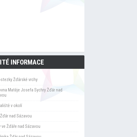
ITÉ INFORMACE
ostezky Žďárské vrchy
ovna Matěje Josefa Sychry Žďár nad
vou
liště v okolí
Žďár nad Sázavou
y ve Žďáře nad Sázavou
klinika Žďár nad Sázavou