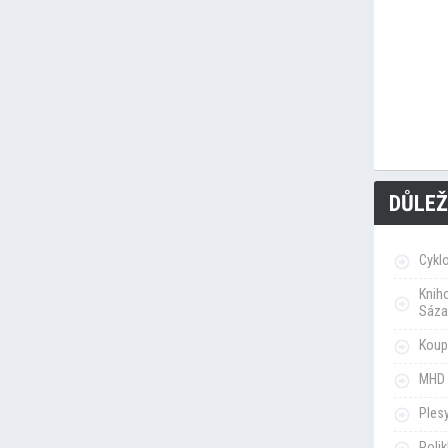
DŮLEŽ
Cykl
Knih
Sáza
Koupa
MHD 
Ples
Poli