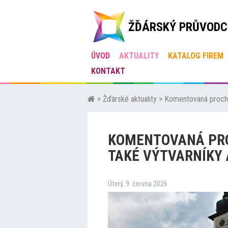
ŽĎÁRSKÝ PRŮVODC
ÚVOD
AKTUALITY
KATALOG FIREM
KONTAKT
>
Žďárské aktuality
>
Komentovaná prochá
KOMENTOVANÁ PR
TAKÉ VÝTVARNÍKY
Úterý, 9. června 2026