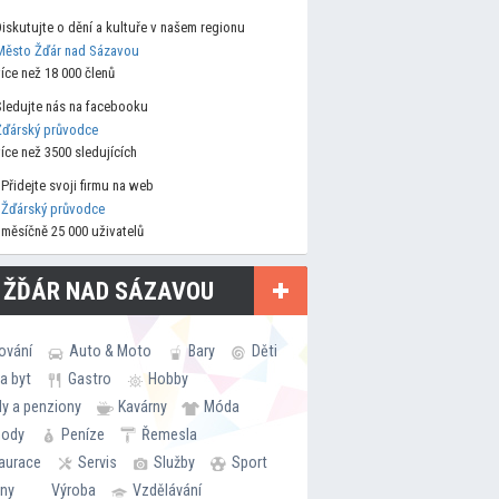
Diskutujte o dění a kultuře v našem regionu
Město Žďár nad Sázavou
více než 18 000 členů
Sledujte nás na facebooku
Žďárský průvodce
více než 3500 sledujících
Přidejte svoji firmu na web
Žďárský průvodce
měsíčně 25 000 uživatelů
 ŽĎÁR NAD SÁZAVOU
ování
Auto & Moto
Bary
Děti
a byt
Gastro
Hobby
ly a penziony
Kavárny
Móda
hody
Peníze
Řemesla
aurace
Servis
Služby
Sport
rny
Výroba
Vzdělávání