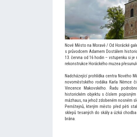
Nové Město na Moravě / Od Horácké gale
s průvodcem Adamem Dostálem historic
13. června od 16 hodin – vstupenku si je
rekonstrukce Horáckého muzea přesunulo
Nadcházející prohlídka centra Nového Měs
novoměstského rodáka Karla Němce či 
Vincence Makovského. Řadu podrobno
historickém objektu s číslem popisným 
mázhaus, na jehož zdobeném nosném slou
Pernštejnů, kterým město před pěti stal
sklepů tesaných do skály a úzká chodba 
brána.