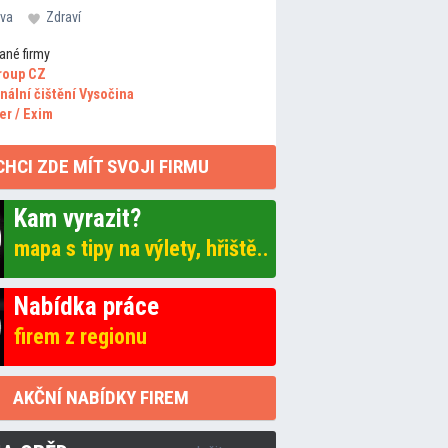
va
Zdraví
ané firmy
roup CZ
nální čištění Vysočina
er / Exim
CHCI ZDE MÍT SVOJI FIRMU
Kam vyrazit?
mapa s tipy na výlety, hřiště..
Nabídka práce
firem z regionu
AKČNÍ NABÍDKY FIREM