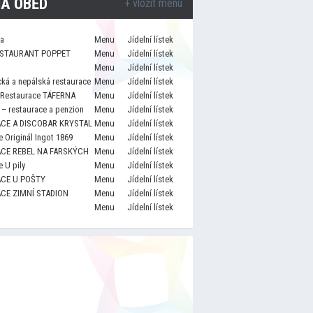
A OBĚD
+ vložit menu
za
Menu
Jídelní lístek
STAURANT POPPET
Menu
Jídelní lístek
Menu
Jídelní lístek
cká a nepálská restaurace
Menu
Jídelní lístek
 Restaurace TÁFERNA
Menu
Jídelní lístek
– restaurace a penzion
Menu
Jídelní lístek
CE A DISCOBAR KRYSTAL
Menu
Jídelní lístek
 Originál Ingot 1869
Menu
Jídelní lístek
CE REBEL NA FARSKÝCH
Menu
Jídelní lístek
 U pily
Menu
Jídelní lístek
CE U POŠTY
Menu
Jídelní lístek
CE ZIMNÍ STADION
Menu
Jídelní lístek
Menu
Jídelní lístek