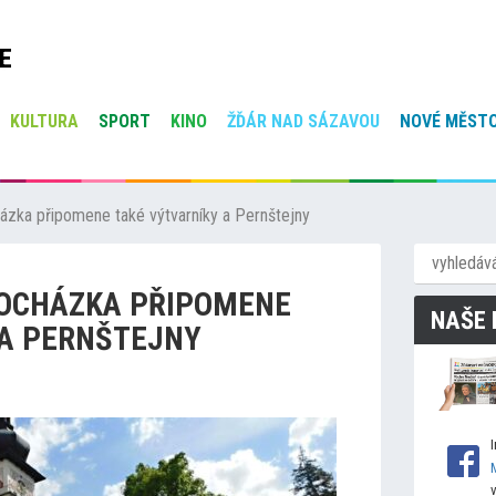
E
KULTURA
SPORT
KINO
ŽĎÁR NAD SÁZAVOU
NOVÉ MĚSTO
zka připomene také výtvarníky a Pernštejny
OCHÁZKA PŘIPOMENE
NAŠE 
 A PERNŠTEJNY