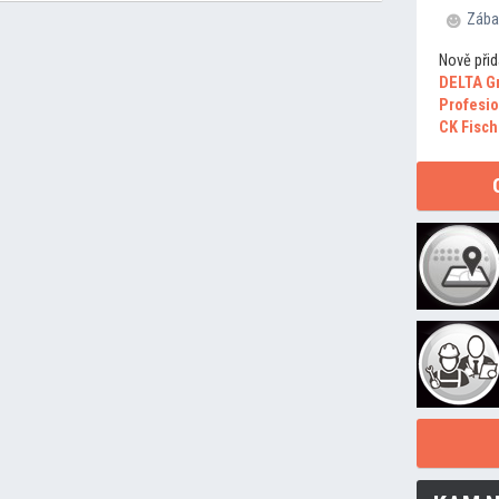
Zába
Nově přid
DELTA G
Profesio
CK Fisch