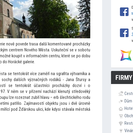
rie nově povede trasa další komentované procházky
kým centrem Nového Města. Uskuteční se v sobotu
 možné koupit v informačním centru, které se po dobu
 do Horácké galerie.
ta se tentokrát více zaměří na sgrafita výtvarníka a
FIRMY
sochy dalších význačných rodáků - Jana Štursy a
stí se tentokrát účastníci procházky dozví i o
97. V něm se v přízemí nachází klenutý středověký
Cest
pu lze rozeznat zubří hlavu – erb šlechtického rodu
Dům 
etími patřilo. Zajímavostí objektu jsou i dvě úrovně
Hote
mířící pod Žďárskou ulici, kde kdysi stávala městská
Obc
Rest
Viná