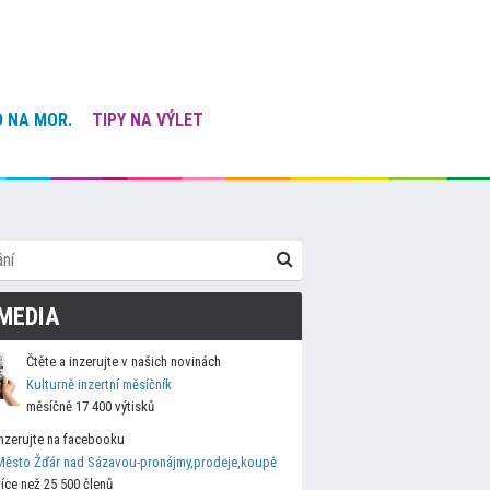
 NA MOR.
TIPY NA VÝLET
MEDIA
Čtěte a inzerujte v našich novinách
Kulturně inzertní měsíčník
měsíčně 17 400 výtisků
Inzerujte na facebooku
Město Žďár nad Sázavou-pronájmy,prodeje,koupě
více než 25 500 členů