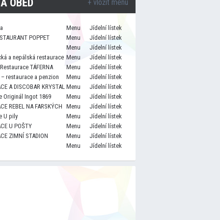
A OBĚD
+ vložit menu
za
Menu
Jídelní lístek
STAURANT POPPET
Menu
Jídelní lístek
Menu
Jídelní lístek
cká a nepálská restaurace
Menu
Jídelní lístek
 Restaurace TÁFERNA
Menu
Jídelní lístek
– restaurace a penzion
Menu
Jídelní lístek
CE A DISCOBAR KRYSTAL
Menu
Jídelní lístek
 Originál Ingot 1869
Menu
Jídelní lístek
CE REBEL NA FARSKÝCH
Menu
Jídelní lístek
 U pily
Menu
Jídelní lístek
CE U POŠTY
Menu
Jídelní lístek
CE ZIMNÍ STADION
Menu
Jídelní lístek
Menu
Jídelní lístek