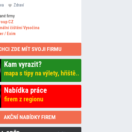
va
Zdraví
ané firmy
roup CZ
nální čištění Vysočina
er / Exim
CHCI ZDE MÍT SVOJI FIRMU
Kam vyrazit?
mapa s tipy na výlety, hřiště..
Nabídka práce
firem z regionu
AKČNÍ NABÍDKY FIREM