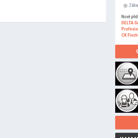
Zába
Nově přid
DELTA G
Profesio
CK Fisch