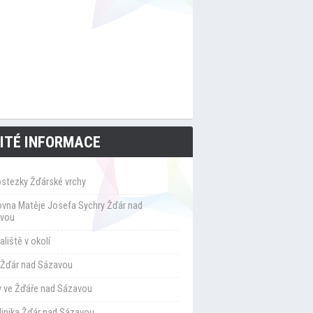
ITÉ INFORMACE
ostezky Žďárské vrchy
ovna Matěje Josefa Sychry Žďár nad
vou
liště v okolí
Žďár nad Sázavou
y ve Žďáře nad Sázavou
klinika Žďár nad Sázavou