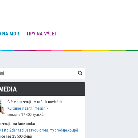
 NA MOR.
TIPY NA VÝLET
MEDIA
Čtěte a inzerujte v našich novinách
Kulturně inzertní měsíčník
měsíčně 17 400 výtisků
Inzerujte na facebooku
Město Žďár nad Sázavou-pronájmy,prodeje,koupě
více než 25 500 členů