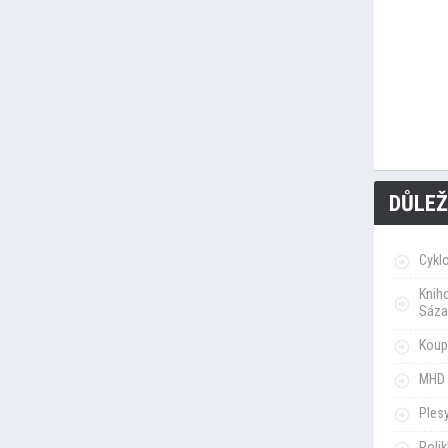
DŮLEŽ
Cykl
Knih
Sáza
Koupa
MHD 
Ples
Poli