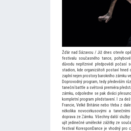
Žďár nad Sázavou / Již dnes otevře op
festivalu současného tance, pohybov
důvodu nepříznivé předpovědi počasí 
stadion, kde organizá
toři postaví hned 
zaplní nejen pros
tory barokního zámku ve
Doprovodný program, tedy především růz
taneční battle a svě
tová premiéra předst
zámku, odpoledne se pak diváci přesuno
kompletní program představení. I za dešt
Francie, Velké Británie nebo třeba z dal
několika novocirkusovými a tanečními
doprava ze Zámku. Všechny další služb
ujít jedinečné umělecké zážitky ze sou
festival KoresponDance je vhodný pro c