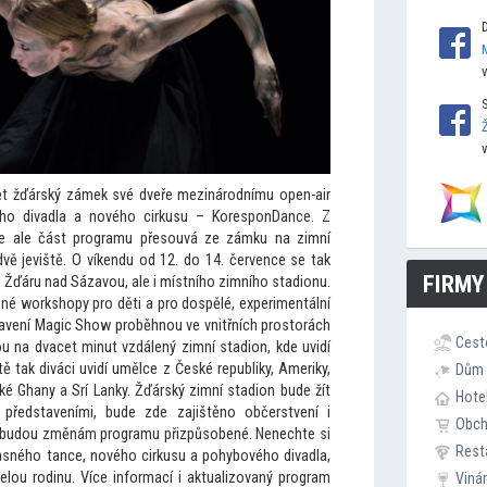
ět žďárský zámek své dveře mezinárodnímu open-air
ého divadla a nového cirkusu – KoresponDance. Z
se ale část programu přesouvá ze zámku na zimní
dvě jeviště. O víkendu od 12. do 14. července se tak
FIRMY
 Žďáru nad Sázavou, ale i místního zimního stadionu.
né workshopy pro děti a pro dospělé, experimentální
avení Magic Show proběhnou ve vnitřních pros
torách
Cest
u na dvacet minut vzdálený zimní stadion, kde uvidí
ě tak diváci uvidí umělce z České republiky, Ameriky,
Dům 
eké Ghany a Srí Lanky. Žďárský zimní stadion bude žít
Hote
 představeními, bude zde zajištěno občerstvení i
Obc
y budou změnám programu přizpůsobené. Nenechte si
Rest
časného tance, nového cirkusu a pohybového divadla,
elou rodinu. Více informací i aktualizovaný program
Viná