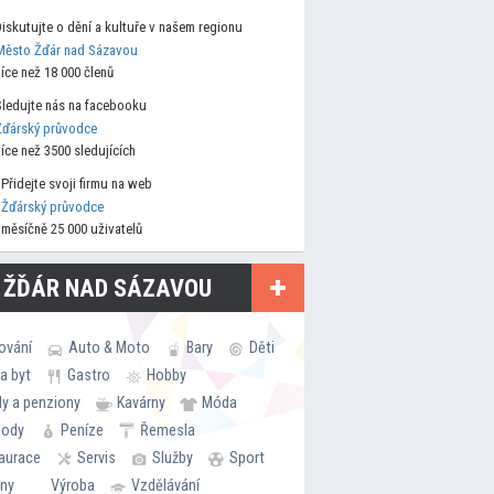
Diskutujte o dění a kultuře v našem regionu
Město Žďár nad Sázavou
více než 18 000 členů
Sledujte nás na facebooku
Žďárský průvodce
více než 3500 sledujících
Přidejte svoji firmu na web
Žďárský průvodce
měsíčně 25 000 uživatelů
 ŽĎÁR NAD SÁZAVOU
ování
Auto & Moto
Bary
Děti
a byt
Gastro
Hobby
ly a penziony
Kavárny
Móda
hody
Peníze
Řemesla
aurace
Servis
Služby
Sport
rny
Výroba
Vzdělávání