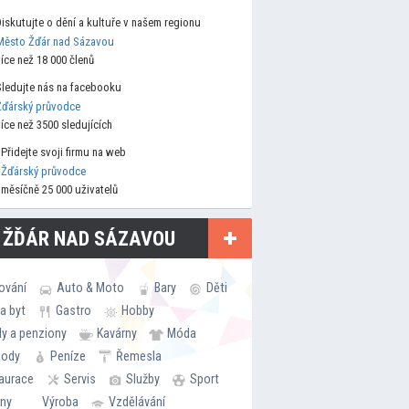
Diskutujte o dění a kultuře v našem regionu
Město Žďár nad Sázavou
více než 18 000 členů
Sledujte nás na facebooku
Žďárský průvodce
více než 3500 sledujících
Přidejte svoji firmu na web
Žďárský průvodce
měsíčně 25 000 uživatelů
 ŽĎÁR NAD SÁZAVOU
ování
Auto & Moto
Bary
Děti
a byt
Gastro
Hobby
ly a penziony
Kavárny
Móda
hody
Peníze
Řemesla
aurace
Servis
Služby
Sport
rny
Výroba
Vzdělávání