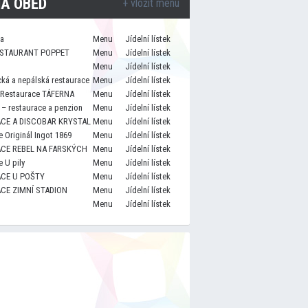
A OBĚD
+ vložit menu
za
Menu
Jídelní lístek
STAURANT POPPET
Menu
Jídelní lístek
Menu
Jídelní lístek
cká a nepálská restaurace
Menu
Jídelní lístek
 Restaurace TÁFERNA
Menu
Jídelní lístek
– restaurace a penzion
Menu
Jídelní lístek
CE A DISCOBAR KRYSTAL
Menu
Jídelní lístek
 Originál Ingot 1869
Menu
Jídelní lístek
CE REBEL NA FARSKÝCH
Menu
Jídelní lístek
 U pily
Menu
Jídelní lístek
CE U POŠTY
Menu
Jídelní lístek
CE ZIMNÍ STADION
Menu
Jídelní lístek
Menu
Jídelní lístek