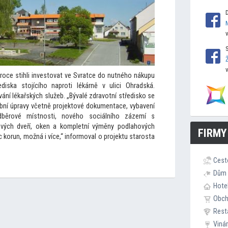
roce stihli inves
tovat ve Svratce do nutného nákupu
ediska s
tojícího naproti lékárně v ulici Ohradská.
vání lékařských služeb. „Bývalé zdravotní středisko se
ní úpravy včetně projek
tové dokumentace, vybavení
odběrové místnosti, nového sociálního zázemí s
vých dveří, oken a kompletní výměny podlahových
FIRMY
 korun, možná i více,“ informoval o projektu starosta
Cest
Dům 
Hote
Obc
Rest
Viná