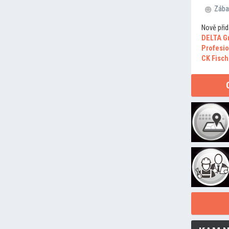
Zába
Nově přid
DELTA G
Profesio
CK Fisch