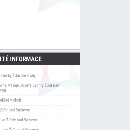
ITÉ INFORMACE
ostezky Žďárské vrchy
ovna Matěje Josefa Sychry Žďár nad
vou
liště v okolí
Žďár nad Sázavou
y ve Žďáře nad Sázavou
klinika Žďár nad Sázavou