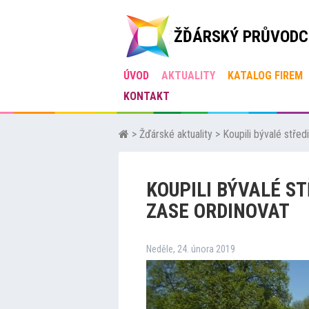
ŽĎÁRSKÝ PRŮVODC
ÚVOD
AKTUALITY
KATALOG FIREM
KONTAKT
>
Žďárské aktuality
>
Koupili bývalé stře
KOUPILI BÝVALÉ ST
ZASE ORDINOVAT
Neděle, 24. února 2019