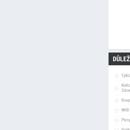
DŮLEŽ
Cykl
Knih
Sáza
Koupa
MHD 
Ples
Poli