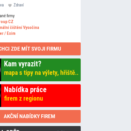
va
Zdraví
ané firmy
roup CZ
nální čištění Vysočina
er / Exim
CHCI ZDE MÍT SVOJI FIRMU
Kam vyrazit?
mapa s tipy na výlety, hřiště..
Nabídka práce
firem z regionu
AKČNÍ NABÍDKY FIREM