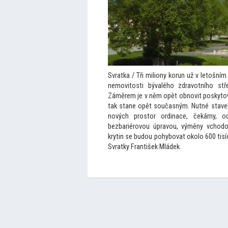
Svratka / Tři miliony korun už v le
tošním 
nemovi
tosti bývalého zdravotního stř
Záměrem je v něm opět obnovit posky
to
tak stane opět současným. Nutné staveb
nových pros
tor ordinace, čekárny, 
bezbariérovou úpravou, výměny vchodo
krytin se budou pohybovat okolo 600 tisíc
Svratky František Mládek.