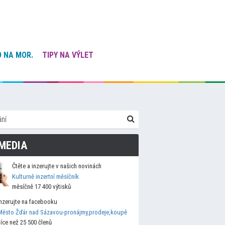
 NA MOR.
TIPY NA VÝLET
MEDIA
Čtěte a inzerujte v našich novinách
Kulturně inzertní měsíčník
měsíčně 17 400 výtisků
Inzerujte na facebooku
Město Žďár nad Sázavou-pronájmy,prodeje,koupě
více než 25 500 členů