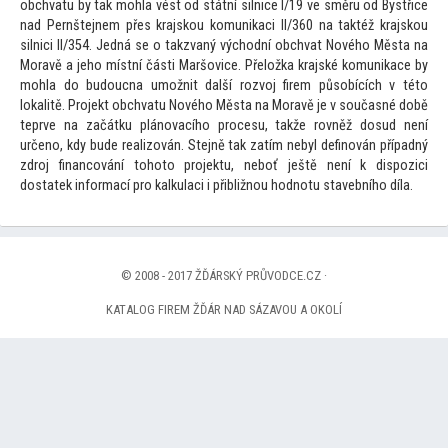
obchvatu by tak mohla vést od státní silnice I/19 ve směru od Bystřice
nad Pernštejnem přes krajskou komunikaci II/360 na taktéž krajskou
silnici II/354. Jedná se o takzvaný východní obchvat Nového Města na
Moravě a jeho místní části Maršovice. Přeložka krajské komunikace by
mohla do budoucna umožnit další rozvoj firem působících v té
to
lokalitě. Projekt obchvatu Nového Města na Moravě je v současné době
teprve na začátku plánovacího procesu, takže rovněž dosud není
určeno, kdy bude realizován. Stejně tak zatím nebyl definován případný
zdroj financování
toho
to projektu, neboť ještě není k dispozici
dostatek informací pro kalkulaci i přibližnou hodnotu stavebního díla.
© 2008 - 2017 ŽĎÁRSKÝ PRŮVODCE.CZ ·
KATALOG FIREM ŽĎÁR NAD SÁZAVOU A OKOLÍ