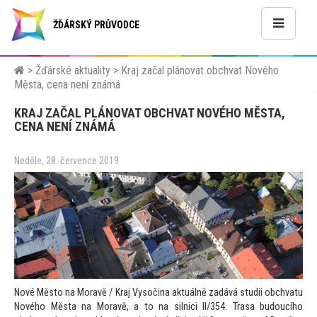
ŽĎÁRSKÝ PRŮVODCE
>
Žďárské aktuality
>
Kraj začal plánovat obchvat Nového
Města, cena není známá
KRAJ ZAČAL PLÁNOVAT OBCHVAT NOVÉHO MĚSTA,
CENA NENÍ ZNÁMÁ
Neděle, 28. července 2019
Nové Měs
to na Moravě / Kraj Vysočina aktuálně zadává studii obchvatu
Nového Města na Moravě, a
to na silnici II/354. Trasa budoucího