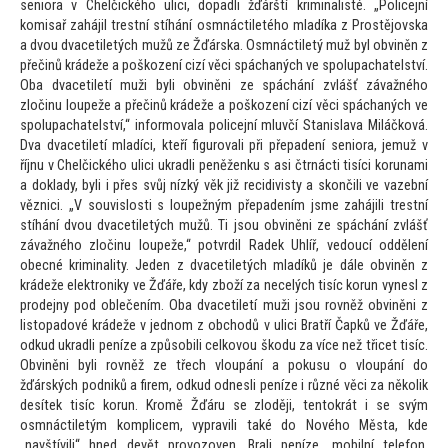
seniora v Chelčického ulici, dopadli žďárští kriminalisté. „Policejní
komisař zahájil trestní stíhání osmnáctiletého mladíka z Prostějovska
a dvou dvacetiletých mužů ze Žďárska. Osmnáctiletý muž byl obviněn z
přečinů krádeže a poškození cizí věci spáchaných ve spolupachatelství.
Oba dvacetiletí muži byli obviněni ze spáchání zvlášť závažného
zločinu loupeže a přečinů krádeže a poškození cizí věci spáchaných ve
spolupachatelství,“ informovala policejní mluvčí Stanislava Miláčková.
Dva dvacetiletí mladíci, kteří figurovali při přepadení seniora, jemuž v
říjnu v Chelčického ulici ukradli peněženku s asi čtrnácti tisíci korunami
a doklady, byli i přes svůj nízký věk již recidivisty a skončili ve vazební
věznici. „V souvislosti s loupežným přepadením jsme zahájili trestní
stíhání dvou dvacetiletých mužů. Ti jsou obviněni ze spáchání zvlášť
závažného zločinu loupeže,“ potvrdil Radek Uhlíř, vedoucí oddělení
obecné kriminality. Jeden z dvacetiletých mladíků je dále obviněn z
krádeže elektroniky ve Žďáře, kdy zboží za necelých tisíc korun vynesl z
prodejny pod oblečením. Oba dvacetiletí muži jsou rovněž obviněni z
lis
topadové krádeže v jednom z obchodů v ulici Bratří Čapků ve Žďáře,
odkud ukradli peníze a způsobili celkovou škodu za více než třicet tisíc.
Obviněni byli rovněž ze třech vloupání a pokusu o vloupání do
žďárských podniků a firem, odkud odnesli peníze i různé věci za několik
desítek tisíc korun. Kromě Žďáru se zloději, ten
tokrát i se svým
osmnáctiletým komplicem, vypravili také do Nového Města, kde
„navštívili“ hned devět provozoven. Brali peníze, mobilní telefon,