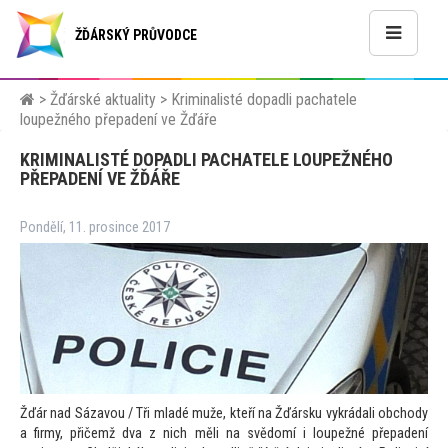
ŽĎÁRSKÝ PRŮVODCE
>
Žďárské aktuality
>
Kriminalisté dopadli pachatele
loupežného přepadení ve Žďáře
KRIMINALISTÉ DOPADLI PACHATELE LOUPEŽNÉHO
PŘEPADENÍ VE ŽĎÁŘE
Pondělí, 11. prosince 2017
Žďár nad Sázavou / Tři mladé muže, kteří na Žďársku vykrádali obchody
a firmy, přičemž dva z nich měli na svědomí i loupežné přepadení