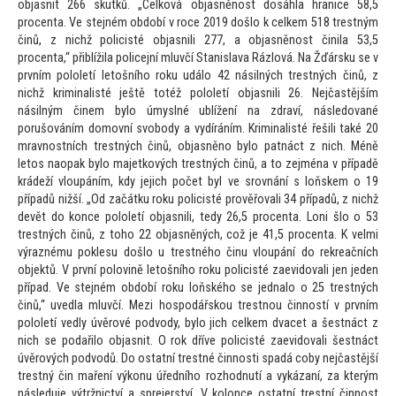
objasnit 266 skutků. „Celková objasněnost dosáhla hranice 58,5
procenta. Ve stejném období v roce 2019 došlo k celkem 518 trestným
činů, z nichž policisté objasnili 277, a objasněnost činila 53,5
procenta,“ přiblížila policejní mluvčí Stanislava Rázlová. Na Žďársku se v
prvním pololetí le
tošního roku událo 42 násilných trestných činů, z
nichž kriminalisté ještě
totéž pololetí objasnili 26. Nejčastějším
násilným činem bylo úmyslné ublížení na zdraví, následované
porušováním domovní svobody a vydíráním. Kriminalisté řešili také 20
mravnostních trestných činů, objasněno bylo patnáct z nich. Méně
le
tos naopak bylo majetkových trestných činů, a
to zejména v případě
krádeží vloupáním, kdy jejich počet byl ve srovnání s loňskem o 19
případů nižší. „Od začátku roku policisté prověřovali 34 případů, z nichž
devět do konce pololetí objasnili, tedy 26,5 procenta. Loni šlo o 53
trestných činů, z
toho 22 objasněných, což je 41,5 procenta. K velmi
výraznému poklesu došlo u trestného činu vloupání do rekreačních
objektů. V první polovině le
tošního roku policisté zaevidovali jen jeden
případ. Ve stejném období roku loňského se jednalo o 25 trestných
činů,“ uvedla mluvčí. Mezi hospodářskou trestnou činností v prvním
pololetí vedly úvěrové podvody, bylo jich celkem dvacet a šestnáct z
nich se podařilo objasnit. O rok dříve policisté zaevidovali šestnáct
úvěrových podvodů. Do ostatní trestné činnosti spadá coby nejčastější
trestný čin maření výkonu úředního rozhodnutí a vykázaní, za kterým
následuje výtržnictví a sprejerství. V kolonce ostatní trestní činnost