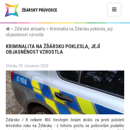
ŽĎÁRSKÝ PRŮVODCE
>
Žďárské aktuality
>
Kriminalita na Žďársku poklesla, její
objasněnost vzrostla
KRIMINALITA NA ŽĎÁRSKU POKLESLA, JEJÍ
OBJASNĚNOST VZROSTLA
Středa, 29. července 2020
Žďársko / K celkem 455 trestným činům došlo za první pololetí
le
tošního roku na Žďársku - z
toho
to počtu se policistům podařilo