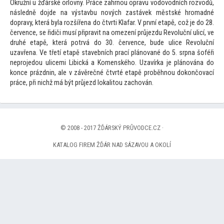
Okružní u žďárské orlovny. Práce zahrnou opravu vodovodních rozvodů,
následně dojde na výstavbu nových zastávek městské hromadné
dopravy, která byla rozšířena do čtvrti Klafar. V první etapě, což je do 28.
července, se řidiči musí připravit na omezení průjezdu Revoluční ulicí, ve
druhé etapě, která potrvá do 30. července, bude ulice Revoluční
uzavřena. Ve třetí etapě stavebních prací plánované do 5. srpna šoféři
neprojedou ulicemi Libická a Komenského. Uzavírka je plánována do
konce prázdnin, ale v závěrečné čtvrté etapě proběhnou dokončovací
práce, při nichž má být průjezd lokali
tou zachován.
© 2008 - 2017 ŽĎÁRSKÝ PRŮVODCE.CZ ·
KATALOG FIREM ŽĎÁR NAD SÁZAVOU A OKOLÍ