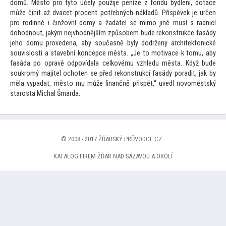
domů. Měs
to pro ty
to účely použije peníze z fondu bydlení, dotace
může činit až dvacet procent potřebných nákladů. Příspěvek je určen
pro rodinné i činžovní domy a žadatel se mimo jiné musí s radnicí
dohodnout, jakým nejvhodnějším způsobem bude rekonstrukce fasády
jeho domu provedena, aby současně byly dodrženy architek
tonické
souvislosti a stavební koncepce města. „Je
to motivace k
tomu, aby
fasáda po opravě odpovídala celkovému vzhledu města. Když bude
soukromý majitel ochoten se před rekonstrukcí fasády poradit, jak by
měla vypadat, měs
to mu může finančně přispět,“ uvedl novoměstský
starosta Michal Šmarda.
© 2008 - 2017 ŽĎÁRSKÝ PRŮVODCE.CZ ·
KATALOG FIREM ŽĎÁR NAD SÁZAVOU A OKOLÍ