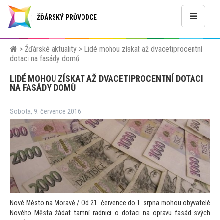
ŽĎÁRSKÝ PRŮVODCE
>
Žďárské aktuality
>
Lidé mohou získat až dvacetiprocentní
dotaci na fasády domů
LIDÉ MOHOU ZÍSKAT AŽ DVACETIPROCENTNÍ DOTACI
NA FASÁDY DOMŮ
Sobota, 9. července 2016
Nové Měs
to na Moravě / Od 21. července do 1. srpna mohou obyvatelé
Nového Města žádat tamní radnici o dotaci na opravu fasád svých