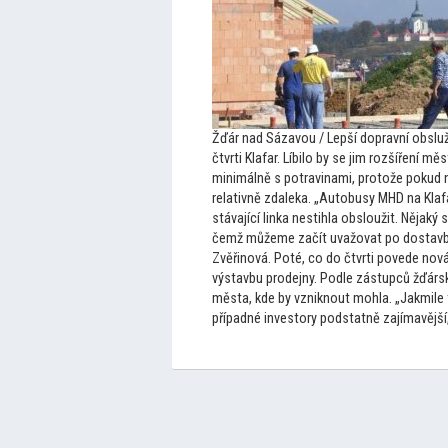
Žďár nad Sázavou / Lepší dopravní obslužnos
čtvrti Klafar. Líbilo by se jim rozšíření
minimálně s potravinami, pro
tože pokud n
relativně zdaleka. „Au
tobusy MHD na Klaf
stávající linka nestihla obsloužit. Nějak
čemž můžeme začít uvažovat po dostavbě
Zvěřinová. Poté, co do čtvrti povede nová
výstavbu prodejny. Podle zástupců žďársk
města, kde by vzniknout mohla. „Jakmile 
případné inves
tory podstatně zajímavější