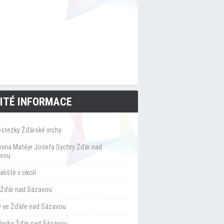
ITÉ INFORMACE
ostezky Žďárské vrchy
ovna Matěje Josefa Sychry Žďár nad
vou
liště v okolí
Žďár nad Sázavou
y ve Žďáře nad Sázavou
klinika Žďár nad Sázavou