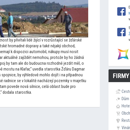
t by přivítali lidé žijící v rozrůstající se žďárské
 městské hromadné dopravy a také nějaký obchod,
emají k dispozici au
tomobil, nákupy musí nosit
ar aktuálně zajíždět nemohou, pro
tože by ho žádná
ý spoj by tam ale do budoucna rozhodně jezdit měl, o
 mostu na Klafar,“ uvedla starostka Žďáru Dagmar
FIRMY
 spojnice, by výhledově mohlo dojít i na případnou
é radnice se v lokalitě nacházejí pozemky v majetku
tam povede nová silnice, celá oblast bude pro
Cest
,“ dodala starostka.
Dům 
Hote
Obc
Rest
Viná