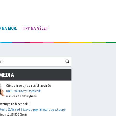
 NA MOR.
TIPY NA VÝLET
MEDIA
Čtěte a inzerujte v našich novinách
Kulturně inzertní měsíčník
měsíčně 17 400 výtisků
Inzerujte na facebooku
Město Žďár nad Sázavou-pronájmy,prodeje,koupě
více než 25 500 členů