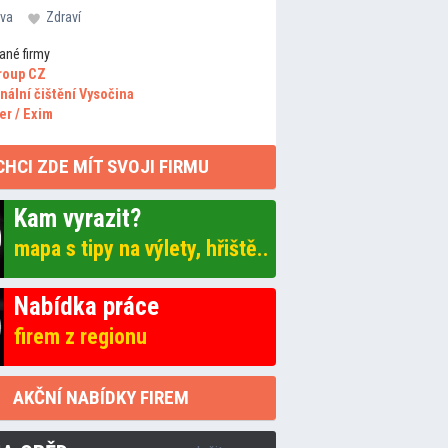
va
Zdraví
ané firmy
roup CZ
nální čištění Vysočina
er / Exim
CHCI ZDE MÍT SVOJI FIRMU
Kam vyrazit?
mapa s tipy na výlety, hřiště..
Nabídka práce
firem z regionu
AKČNÍ NABÍDKY FIREM