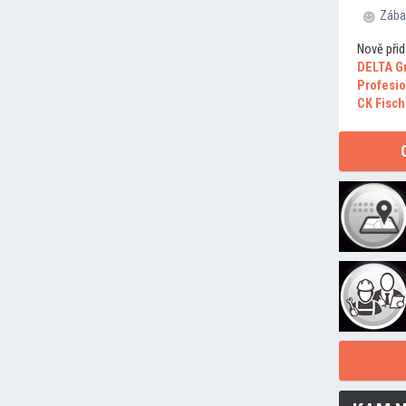
Zába
Nově přid
DELTA G
Profesio
CK Fisch