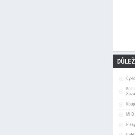
DŮLEŽ
Cykl
Knih
Sáza
Koupa
MHD 
Ples
Poli