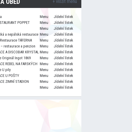
A OBĚD
+ vložit menu
za
Menu
Jídelní lístek
STAURANT POPPET
Menu
Jídelní lístek
Menu
Jídelní lístek
cká a nepálská restaurace
Menu
Jídelní lístek
 Restaurace TÁFERNA
Menu
Jídelní lístek
– restaurace a penzion
Menu
Jídelní lístek
CE A DISCOBAR KRYSTAL
Menu
Jídelní lístek
 Originál Ingot 1869
Menu
Jídelní lístek
CE REBEL NA FARSKÝCH
Menu
Jídelní lístek
 U pily
Menu
Jídelní lístek
CE U POŠTY
Menu
Jídelní lístek
CE ZIMNÍ STADION
Menu
Jídelní lístek
Menu
Jídelní lístek