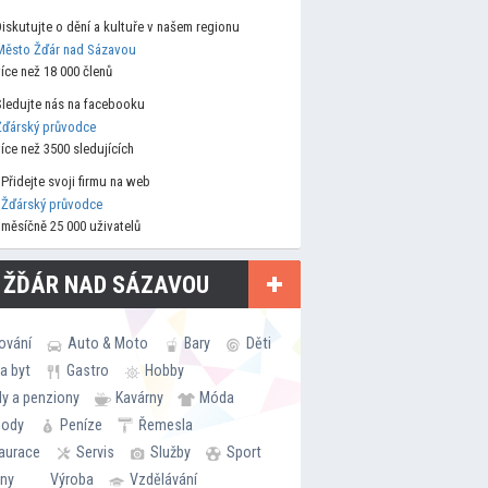
Diskutujte o dění a kultuře v našem regionu
Město Žďár nad Sázavou
více než 18 000 členů
Sledujte nás na facebooku
Žďárský průvodce
více než 3500 sledujících
Přidejte svoji firmu na web
Žďárský průvodce
měsíčně 25 000 uživatelů
 ŽĎÁR NAD SÁZAVOU
ování
Auto & Moto
Bary
Děti
a byt
Gastro
Hobby
ly a penziony
Kavárny
Móda
hody
Peníze
Řemesla
aurace
Servis
Služby
Sport
rny
Výroba
Vzdělávání