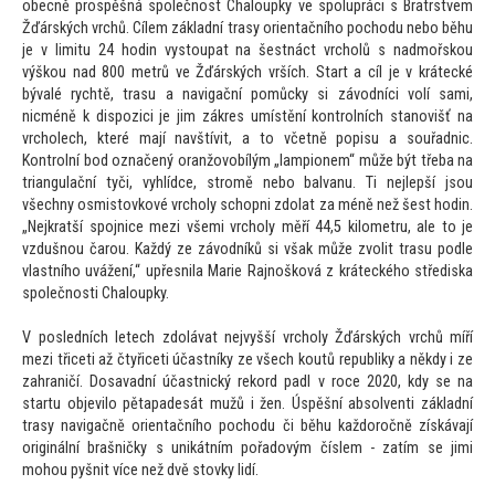
obecně prospěšná společnost Chaloupky ve spolupráci s Bratrstvem
Žďárských vrchů. Cílem základní trasy orientačního pochodu nebo běhu
je v limitu 24 hodin vystoupat na šestnáct vrcholů s nadmořskou
výškou nad 800 metrů ve Žďárských vrších. Start a cíl je v krátecké
bývalé rychtě, trasu a navigační pomůcky si závodníci volí sami,
nicméně k dispozici je jim zákres umístění kontrolních stanovišť na
vrcholech, které mají navštívit, a to včetně popisu a souřadnic.
Kontrolní bod označený oranžovobílým „lampionem“ může být třeba na
triangulační tyči, vyhlídce, stromě nebo balvanu. Ti nejlepší jsou
všechny osmistovkové vrcholy schopni zdolat za méně než šest hodin.
„Nejkratší spojnice mezi všemi vrcholy měří 44,5 kilometru, ale to je
vzdušnou čarou. Každý ze závodníků si však může zvolit trasu podle
vlastního uvážení,“ upřesnila Marie Rajnošková z kráteckého střediska
společnosti Chaloupky.
V posledních letech zdolávat nejvyšší vrcholy Žďárských vrchů míří
mezi třiceti až čtyřiceti účastníky ze všech koutů republiky a někdy i ze
zahraničí. Dosavadní účastnický rekord padl v roce 2020, kdy se na
startu objevilo pětapadesát mužů i žen. Úspěšní absolventi základní
trasy navigačně orientačního pochodu či běhu každoročně získávají
originální brašničky s unikátním pořadovým číslem - zatím se jimi
mohou pyšnit více než dvě stovky lidí.