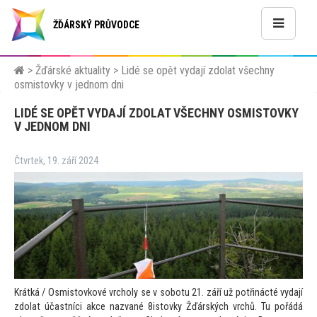
ŽĎÁRSKÝ PRŮVODCE
>
Žďárské aktuality
>
Lidé se opět vydají zdolat všechny
osmistovky v jednom dni
LIDÉ SE OPĚT VYDAJÍ ZDOLAT VŠECHNY OSMISTOVKY
V JEDNOM DNI
Čtvrtek, 19. září 2024
Krátká / Osmistovkové vrcholy se v sobotu 21. září už potřinácté vydají
zdolat účastníci akce nazvané 8istovky Žďárských vrchů. Tu pořádá