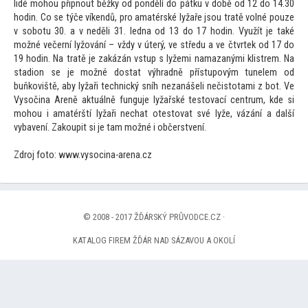
lidé mohou připnout běžky od pondělí do pátku v době od 12 do 14.30
hodin. Co se týče víkendů, pro amatérské lyžaře jsou tratě volné pouze
v sobotu 30. a v neděli 31. ledna od 13 do 17 hodin. Využít je také
možné večerní lyžování – vždy v úterý, ve středu a ve čtvrtek od 17 do
19 hodin. Na tratě je zakázán vstup s lyžemi namazanými klistrem. Na
stadion se je možné dostat výhradně přístupovým tunelem od
buňkoviště, aby lyžaři technický sníh nezanášeli nečis
totami z bot. Ve
Vysočina Areně aktuálně funguje lyžařské tes
tovací centrum, kde si
mohou i amatérští lyžaři nechat otes
tovat své lyže, vázání a další
vybavení. Zakoupit si je tam možné i občerstvení.
Zdroj fo
to: www.vysocina-arena.cz
© 2008 - 2017 ŽĎÁRSKÝ PRŮVODCE.CZ ·
KATALOG FIREM ŽĎÁR NAD SÁZAVOU A OKOLÍ