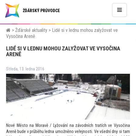
ŽĎÁRSKÝ PRŮVODCE
>
Žďárské aktuality
>
Lidé si v lednu mohou zalyžovat ve
Vysočina Areně
LIDÉ SI V LEDNU MOHOU ZALYŽOVAT VE VYSOČINA
ARENĚ
Středa, 13. ledna 2016
Nové Měs
to na Moravě / Lyžování na závodních tratích ve Vysočina
Areně bude v průběhu ledna umožněno veřejnosti. Ve všední dny si tam