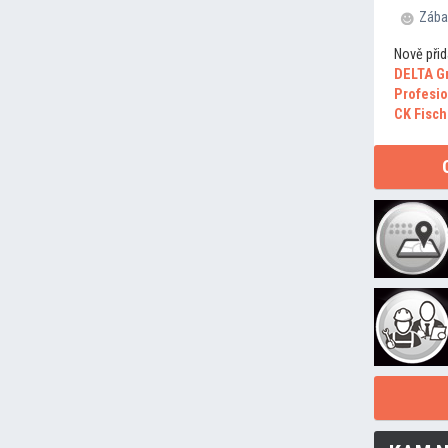
Zába
Nově přid
DELTA G
Profesio
CK Fisch