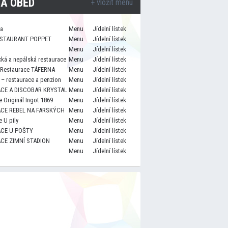
A OBĚD
+ vložit menu
za
Menu
Jídelní lístek
STAURANT POPPET
Menu
Jídelní lístek
Menu
Jídelní lístek
cká a nepálská restaurace
Menu
Jídelní lístek
 Restaurace TÁFERNA
Menu
Jídelní lístek
– restaurace a penzion
Menu
Jídelní lístek
CE A DISCOBAR KRYSTAL
Menu
Jídelní lístek
 Originál Ingot 1869
Menu
Jídelní lístek
CE REBEL NA FARSKÝCH
Menu
Jídelní lístek
 U pily
Menu
Jídelní lístek
CE U POŠTY
Menu
Jídelní lístek
CE ZIMNÍ STADION
Menu
Jídelní lístek
Menu
Jídelní lístek