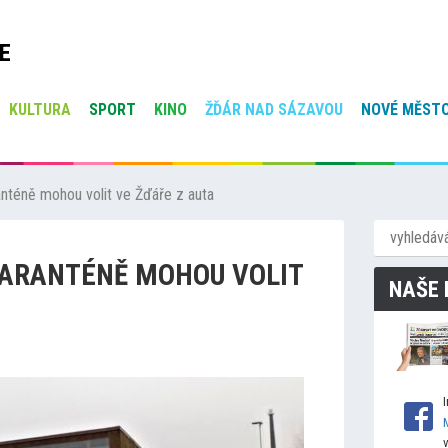
E
KULTURA
SPORT
KINO
ŽĎÁR NAD SÁZAVOU
NOVÉ MĚSTO
ranténě mohou volit ve Žďáře z auta
 KARANTÉNĚ MOHOU VOLIT
NAŠE 