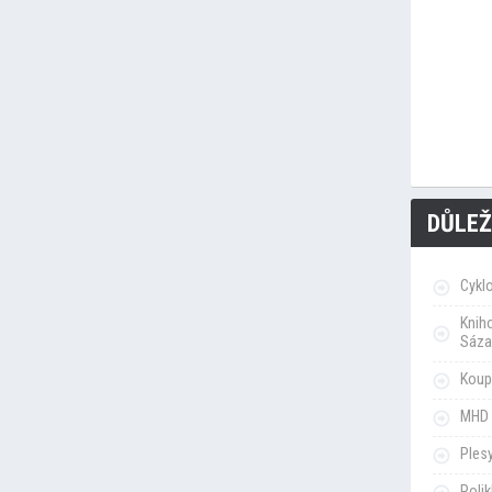
DŮLEŽ
Cykl
Knih
Sáza
Koupa
MHD 
Ples
Poli