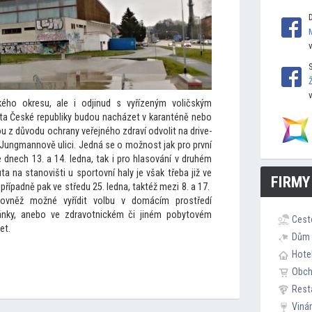
ého okresu, ale i odjinud s vyřízeným voličským
nta České republiky budou nacházet v karanténě nebo
 z důvodu ochrany veřejného zdraví odvolit na drive-
 Jungmannově ulici. Jedná se o možnost jak pro první
 dnech 13. a 14. ledna, tak i pro hlasování v druhém
auta na stanovišti u spor
tovní haly je však třeba již ve
FIRMY
 případně pak ve středu 25. ledna, taktéž mezi 8. a 17.
ovněž možné vyřídit volbu v domácím prostředí
ánky, anebo ve zdravotnickém či jiném poby
tovém
Cest
et.
Dům 
Hote
Obc
Rest
Viná