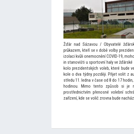
Žďár nad Sázavou / Obyvatelé žďársk
průkazem, kteří se v době volby prezide
izolaci kvůli onemocnění COVID-19, mohou
in stanovišti u spor
tovní haly ve žďárské
kolo prezidentských voleb, které bude ve
kole o dva týdny později. Přijet volit z 
středu 11. ledna v čase od 8 do 17 hodin,
hodinou. Mimo ten
to způsob si je r
prostřednictvím přenosné volební schr
zařízení, kde se volič zrovna bude nacház