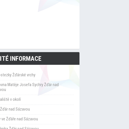
ITÉ INFORMACE
ostezky Žďárské vrchy
ovna Matěje Josefa Sychry Žďár nad
vou
liště v okolí
Žďár nad Sázavou
y ve Žďáře nad Sázavou
klinika Žďár nad Sázavou