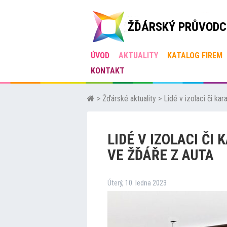
ŽĎÁRSKÝ PRŮVODC
ÚVOD
AKTUALITY
KATALOG FIREM
KONTAKT
>
Žďárské aktuality
>
Lidé v izolaci či ka
LIDÉ V IZOLACI ČI
VE ŽĎÁŘE Z AUTA
Úterý, 10. ledna 2023