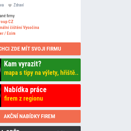
va
Zdraví
ané firmy
roup CZ
nální čištění Vysočina
er / Exim
CHCI ZDE MÍT SVOJI FIRMU
Kam vyrazit?
mapa s tipy na výlety, hřiště..
Nabídka práce
firem z regionu
AKČNÍ NABÍDKY FIREM