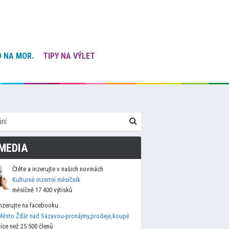
 NA MOR.
TIPY NA VÝLET
MEDIA
Čtěte a inzerujte v našich novinách
Kulturně inzertní měsíčník
měsíčně 17 400 výtisků
Inzerujte na facebooku
Město Žďár nad Sázavou-pronájmy,prodeje,koupě
více než 25 500 členů