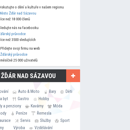
Diskutujte o dění a kultuře v našem regionu
Město Žďár nad Sázavou
více než 18 000 členů
Sledujte nás na facebooku
Žďárský průvodce
více než 3500 sledujících
Přidejte svoji firmu na web
Žďárský průvodce
měsíčně 25 000 uživatelů
 ŽĎÁR NAD SÁZAVOU
ování
Auto & Moto
Bary
Děti
a byt
Gastro
Hobby
ly a penziony
Kavárny
Móda
hody
Peníze
Řemesla
aurace
Servis
Služby
Sport
rny
Výroba
Vzdělávání