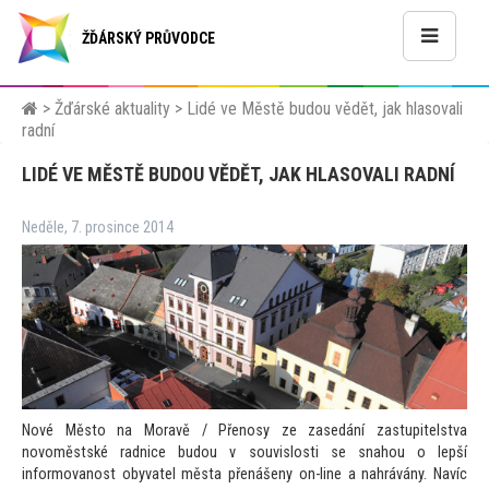
ŽĎÁRSKÝ PRŮVODCE
>
Žďárské aktuality
>
Lidé ve Městě budou vědět, jak hlasovali
radní
LIDÉ VE MĚSTĚ BUDOU VĚDĚT, JAK HLASOVALI RADNÍ
Neděle, 7. prosince 2014
Nové Měs
to na Moravě / Přenosy ze zasedání zastupitelstva
novoměstské radnice budou v souvislosti se snahou o lepší
informovanost obyvatel města přenášeny on-line a nahrávány. Navíc