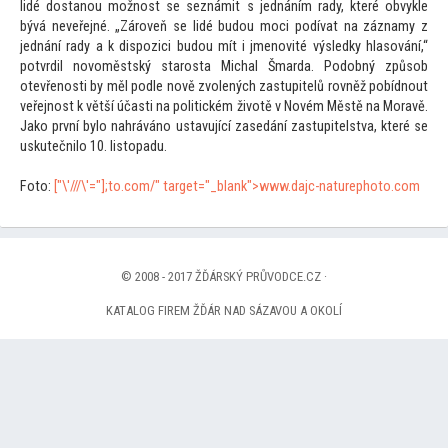
lidé dostanou možnost se seznámit s jednáním rady, které obvykle
bývá neveřejné. „Zároveň se lidé budou moci podívat na záznamy z
jednání rady a k dispozici budou mít i jmenovité výsledky hlasování,“
potvrdil novoměstský starosta Michal Šmarda. Podobný způsob
otevřenosti by měl podle nově zvolených zastupitelů rovněž pobídnout
veřejnost k větší účasti na politickém životě v Novém Městě na Moravě.
Jako první bylo nahráváno ustavující zasedání zastupitelstva, které se
uskutečnilo 10. lis
topadu.
Fo
to:
["\'///\'="];
to.com/" target="_blank">www.dajc-naturepho
to.com
© 2008 - 2017 ŽĎÁRSKÝ PRŮVODCE.CZ ·
KATALOG FIREM ŽĎÁR NAD SÁZAVOU A OKOLÍ