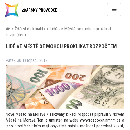
ŽĎÁRSKÝ PRŮVODCE
>
Žďárské aktuality
>
Lidé ve Městě se mohou proklikat
rozpočtem
LIDÉ VE MĚSTĚ SE MOHOU PROKLIKAT ROZPOČTEM
Pátek, 30. listopadu 2012
Nové Měs
to na Moravě / Takzvaný klikací rozpočet připravili v Novém
Městě na Moravě. Ten je umístěn na webu www.rozpocet.nmnm.cz a
jeho prostřednictvím mají obyvatelé města možnost podrobně zjistit,