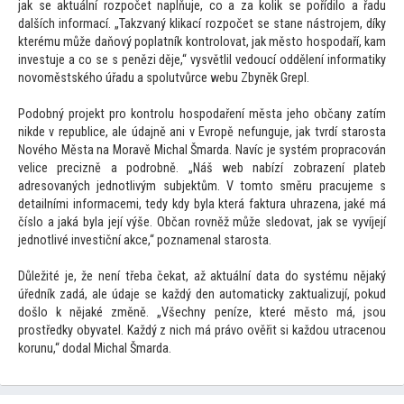
jak se aktuální rozpočet naplňuje, co a za kolik se pořídilo a řadu
dalších informací. „Takzvaný klikací rozpočet se stane nástrojem, díky
kterému může daňový poplatník kontrolovat, jak měs
to hospodaří, kam
investuje a co se s penězi děje,“ vysvětlil vedoucí oddělení informatiky
novoměstského úřadu a spolutvůrce webu Zbyněk Grepl.
Podobný projekt pro kontrolu hospodaření města jeho občany zatím
nikde v republice, ale údajně ani v Evropě nefunguje, jak tvrdí starosta
Nového Města na Moravě Michal Šmarda. Navíc je systém propracován
velice precizně a podrobně. „Náš web nabízí zobrazení plateb
adresovaných jednotlivým subjektům. V
tom
to směru pracujeme s
detailními informacemi, tedy kdy byla která faktura uhrazena, jaké má
číslo a jaká byla její výše. Občan rovněž může sledovat, jak se vyvíjejí
jednotlivé investiční akce,“ poznamenal starosta.
Důležité je, že není třeba čekat, až aktuální data do systému nějaký
úředník zadá, ale údaje se každý den au
tomaticky zaktualizují, pokud
došlo k nějaké změně. „Všechny peníze, které měs
to má, jsou
prostředky obyvatel. Každý z nich má právo ověřit si každou utracenou
korunu,“ dodal Michal Šmarda.