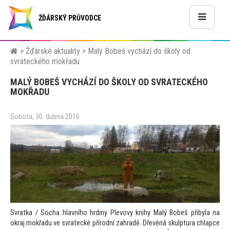
ŽĎÁRSKÝ PRŮVODCE
>
Žďárské aktuality
>
Malý Bobeš vychází do školy od
svrateckého mokřadu
MALÝ BOBEŠ VYCHÁZÍ DO ŠKOLY OD SVRATECKÉHO
MOKŘADU
Sobota, 30. dubna 2016
Svratka / Socha hlavního hrdiny Plevovy knihy Malý Bobeš přibyla na
okraj mokřadu ve svratecké přírodní zahradě. Dřevěná skulptura chlapce