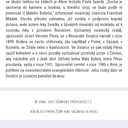
se školní taškou na zádech je dílem řezbáře Pavla Šv
andy. „Socha je
ukotvená do kamene a mokřad, u kterého s
tojí, se bude podle ní
jmenovat U Malého Bobeše,“ informoval svratecký starosta František
Mládek. Stezka přírodní zahradou, jež vznikla s podporou krajské
dotace, vede kolem řeky Svratky a bývalých me
andrů od mokřadu až k
sou
toku řeky s po
tokem Řivnáčem. Významný svratecký rodák,
spisovatel Josef Věromír Pleva, se v Moravské Svratce narodil v roce
1899. Rodina se čas
to stěhovala, žila například v Polné, v Sázavě, v
Rovném, ve Žďáře nebo v Radňovicích. Ve Svratce se pak mladý Pleva
vyučil knihařem a o něco později vystudoval učitelský ústav v Čáslavi,
aby následně učil v řadě škol. Dětská kniha Malý Bobeš, která Plevu
proslavila, vyšla v roce 1931. Spisovatel zemřel v roce 1985 v Brně, je
pohřben na novoměstském evangelickém hřbi
tově. Jeho rodný dům ve
Svratce je označen pamětní deskou.
© 2008 - 2017 ŽĎÁRSKÝ PRŮVODCE.CZ ·
KATALOG FIREM ŽĎÁR NAD SÁZAVOU A OKOLÍ