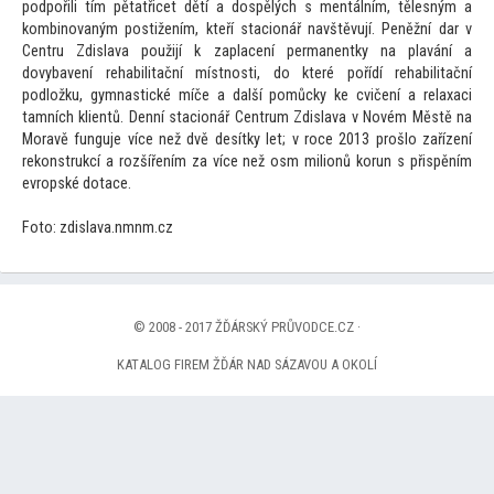
podpořili tím pětatřicet dětí a dospělých s mentálním, tělesným a
kombinovaným postižením, kteří stacionář navštěvují. Peněžní dar v
Centru Zdislava použijí k zaplacení permanentky na plavání a
dovybavení rehabilitační místnosti, do které pořídí rehabilitační
podložku, gymnastické míče a další pomůcky ke cvičení a relaxaci
tamních klientů. Denní stacionář Centrum Zdislava v Novém Městě na
Moravě funguje více než dvě desítky let; v roce 2013 prošlo zařízení
rekonstrukcí a rozšířením za více než osm milionů korun s přispěním
evropské dotace.
Fo
to: zdislava.nmnm.cz
© 2008 - 2017 ŽĎÁRSKÝ PRŮVODCE.CZ ·
KATALOG FIREM ŽĎÁR NAD SÁZAVOU A OKOLÍ