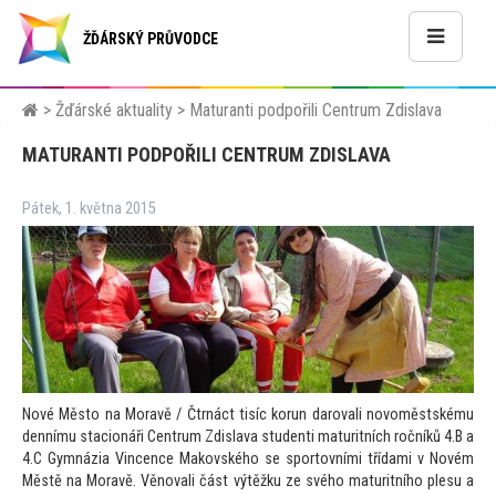
ŽĎÁRSKÝ PRŮVODCE
>
Žďárské aktuality
>
Maturanti podpořili Centrum Zdislava
MATURANTI PODPOŘILI CENTRUM ZDISLAVA
Pátek, 1. května 2015
Nové Měs
to na Moravě / Čtrnáct tisíc korun darovali novoměstskému
dennímu stacionáři Centrum Zdislava studenti maturitních ročníků 4.B a
4.C Gymnázia Vincence Makovského se spor
tovními třídami v Novém
Městě na Moravě. Věnovali část výtěžku ze svého maturitního plesu a