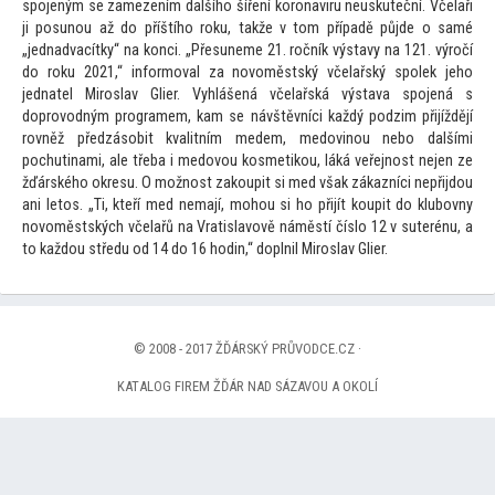
spojeným se zamezením dalšího šíření koronaviru neuskuteční. Včelaři
ji posunou až do příštího roku, takže v
tom případě půjde o samé
„jednadvacítky“ na konci. „Přesuneme 21. ročník výstavy na 121. výročí
do roku 2021,“ informoval za novoměstský včelařský spolek jeho
jednatel Miroslav Glier. Vyhlášená včelařská výstava spojená s
doprovodným programem, kam se návštěvníci každý podzim přijíždějí
rovněž předzásobit kvalitním medem, medovinou nebo dalšími
pochutinami, ale třeba i medovou kosmetikou, láká veřejnost nejen ze
žďárského okresu. O možnost zakoupit si med však zákazníci nepřijdou
ani le
tos. „Ti, kteří med nemají, mohou si ho přijít koupit do klubovny
novoměstských včelařů na Vratislavově náměstí číslo 12 v suterénu, a
to každou středu od 14 do 16 hodin,“ doplnil Miroslav Glier.
© 2008 - 2017 ŽĎÁRSKÝ PRŮVODCE.CZ ·
KATALOG FIREM ŽĎÁR NAD SÁZAVOU A OKOLÍ