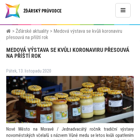
ŽĎÁRSKÝ PRŮVODCE
>
Žďárské aktuality
>
Medová výstava se kvůli koronaviru
přesouvá na příští rok
MEDOVÁ VÝSTAVA SE KVŮLI KORONAVIRU PŘESOUVÁ
NA PŘÍŠTÍ ROK
Pátek, 13. listopadu 2020
Nové Měs
to na Moravě / Jednadvacátý ročník tradiční výstavy
novoměstských včelařů s názvem Vůně medu se le
tos kvůli opatřením