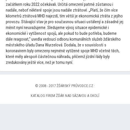
začátkem roku 2022 očekávali. Určitá omezení patrně zůstanou i
nadále, neboť některé spoje jsou nadále ztrá
tové. „Platí, že čím více
kilometrů ztrá
tová MHD najezdí, tím větší je ekonomická ztráta z jejího
provozu. Stávající stav je pro současnou situaci ustálený a zásadně jej
měnit nyní neuvažujeme. Sledujeme vývoj situace epidemické i
ekonomické i vytíženost spojů, ale pokud
to bude potřeba, budeme
dále reagovat,“ uvedla vedoucí odboru komunálních služeb žďárského
městského úřadu Dana Wurzelová. Dodala, že v souvislosti s
koronavirem byly omezeny nejméně vytížené spoje MHD včetně těch,
které měly alespoň částečnou náhradu, přičemž jízdní řády byly
zredukovány ještě více, než je
tomu nyní.
© 2008 - 2017 ŽĎÁRSKÝ PRŮVODCE.CZ ·
KATALOG FIREM ŽĎÁR NAD SÁZAVOU A OKOLÍ