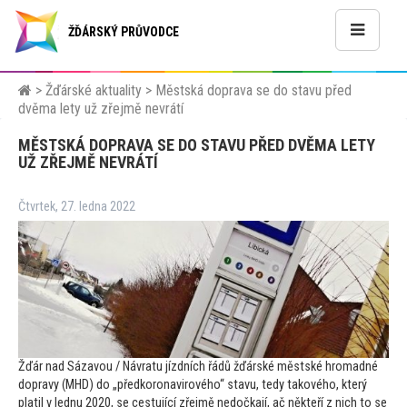
ŽĎÁRSKÝ PRŮVODCE
>
Žďárské aktuality
>
Městská doprava se do stavu před
dvěma lety už zřejmě nevrátí
MĚSTSKÁ DOPRAVA SE DO STAVU PŘED DVĚMA LETY
UŽ ZŘEJMĚ NEVRÁTÍ
Čtvrtek, 27. ledna 2022
Žďár nad Sázavou / Návratu jízdních řádů žďárské městské hromadné
dopravy (MHD) do „předkoronavirového“ stavu, tedy takového, který
platil v lednu 2020, se cestující zřejmě nedočkají, ač někteří z nich
to se