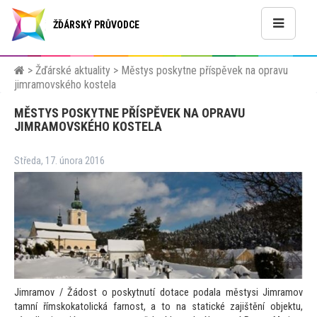
ŽĎÁRSKÝ PRŮVODCE
>
Žďárské aktuality
>
Městys poskytne příspěvek na opravu
jimramovského kostela
MĚSTYS POSKYTNE PŘÍSPĚVEK NA OPRAVU
JIMRAMOVSKÉHO KOSTELA
Středa, 17. února 2016
Jimramov / Žádost o poskytnutí dotace podala městysi Jimramov
tamní římskoka
tolická farnost, a
to na statické zajištění objektu,