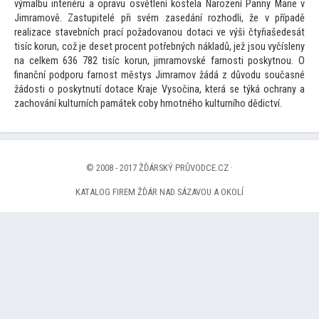
výmalbu interiéru a opravu osvětlení kostela Narození Panny Marie v
Jimramově. Zastupitelé při svém zasedání rozhodli, že v případě
realizace stavebních prací požadovanou dotaci ve výši čtyřiašedesát
tisíc korun, což je deset procent potřebných nákladů, jež jsou vyčísleny
na celkem 636 782 tisíc korun, jimramovské farnosti poskytnou. O
finanční podporu farnost městys Jimramov žádá z důvodu současné
žádosti o poskytnutí dotace Kraje Vysočina, která se týká ochrany a
zachování kulturních památek coby hmotného kulturního dědictví.
© 2008 - 2017 ŽĎÁRSKÝ PRŮVODCE.CZ ·
KATALOG FIREM ŽĎÁR NAD SÁZAVOU A OKOLÍ