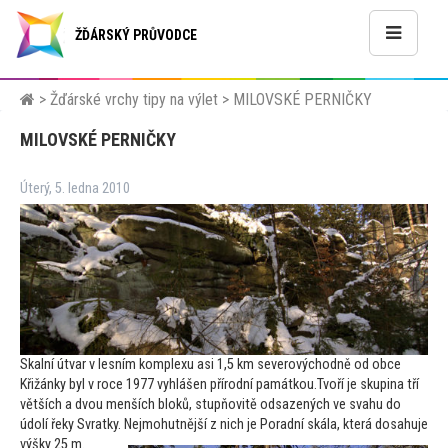
ŽĎÁRSKÝ PRŮVODCE
>
Žďárské vrchy tipy na výlet
>
MILOVSKÉ PERNIČKY
MILOVSKÉ PERNIČKY
Úterý, 5. ledna 2010
Skalní útvar v lesním komplexu asi 1,5 km severovýchodně od obce
Křižánky byl v roce 1977 vyhlášen přírodní památkou.Tvoří je skupina tří
větších a dvou menších bloků, stupňovitě odsazených ve svahu do
údolí řeky Svratky.
Nejmohutnější z nich je Poradní skála, která dosahuje
výšky 25 m.