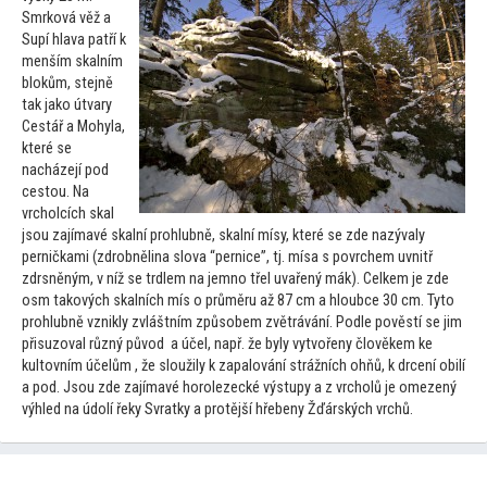
Smrková věž a
Supí hlava patří k
menším skalním
blokům, stejně
tak jako útvary
Cestář a Mohyla,
které se
nacházejí pod
ces
tou. Na
vrcholcích skal
jsou zajímavé skalní prohlubně, skalní mísy, které se zde nazývaly
perničkami (zdrobnělina slova “pernice”, tj. mísa s povrchem uvnitř
zdrsněným, v níž se trdlem na jemno třel uvařený mák). Celkem je zde
osm takových skalních mís o průměru až 87 cm a hloubce 30 cm. Ty
to
prohlubně vznikly zvláštním způsobem zvětrávání. Podle pověstí se jim
přisuzoval různý původ a účel, např. že byly vytvořeny člověkem ke
kul
tovním účelům , že sloužily k zapalování strážních ohňů, k drcení obilí
a pod. Jsou zde zajímavé horolezecké výstupy a z vrcholů je omezený
výhled na údolí řeky Svratky a protější hřebeny Žďárských vrchů.