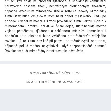
situaci, kdy dojde ke zhoršení sjízdnosti a schůdnosti komunikací
nárazových spadem sněhu, nepřetržitým dlouhodobým sněžením,
případně vytvořením mimořádně silné a souvislé ledovky. Mimořádný
zimní stav bude vyhlašovat komunální odbor městského úřadu po
dohodě s vedením města a firmou provádějící zimní údržbu. Pokud k
mimořádnému zimnímu stavu ve Žďáře dojde, tudíž nebude možné
zajistit přiměřenou sjízdnost a schůdnost místních komunikací i
chodníků, ta
to okolnost bude vyhlášena prostřednictvím veřejného
rozhlasu. A
to s tím, aby lidé při pohybu po městě zvýšili opatrnost,
případně pokud možno nevycházeli, když bezpodmínečně nemusí.
Rozhlasem bude mimořádný zimní stav také odvoláván.
© 2008 - 2017 ŽĎÁRSKÝ PRŮVODCE.CZ ·
KATALOG FIREM ŽĎÁR NAD SÁZAVOU A OKOLÍ