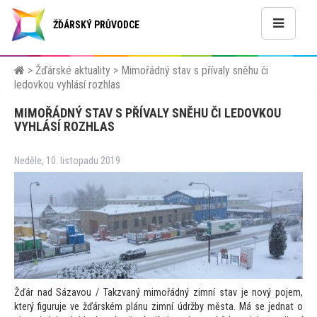
ŽĎÁRSKÝ PRŮVODCE
>
Žďárské aktuality
>
Mimořádný stav s přívaly sněhu či
ledovkou vyhlásí rozhlas
MIMOŘÁDNÝ STAV S PŘÍVALY SNĚHU ČI LEDOVKOU
VYHLÁSÍ ROZHLAS
Neděle, 10. listopadu 2019
Žďár nad Sázavou / Takzvaný mimořádný zimní stav je nový pojem,
který figuruje ve žďárském plánu zimní údržby města. Má se jednat o