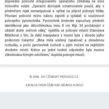
dopoledne policisté integrovaného operačního střediska na lince
tísňového volání. „Operační důs
tojník oznamovatele poučil, aby s
předmětem nijak nemanipuloval a vyčkal na příjezd policejní hlídky.
Přivolaní policisté mís
to nálezu zajistili a vyžádali si součinnost
policejního pyrotechnika. Pyrotechnik brněnské expozitury předmět
identifikoval jako dělostřeleckou minu 8 cm Wgr. 34 pocházející z
období druhé svě
tové války,“ vyjádřila se policejní mluvčí Stanislava
Miláčková s tím, že další manipulace s municí byla z důvodu jejího
poškození riskantní. „Mina měla uražený zapalovač a obnaženou
rozbušku, a pro
to pyrotechnik rozhodl o jejím zničení na nejbližším
vhodném místě. Krátce po jedné hodině odpoledne byla munice
zlikvidována řízeným odstřelem,“ doplnila policejní mluvčí.
© 2008 - 2017 ŽĎÁRSKÝ PRŮVODCE.CZ ·
KATALOG FIREM ŽĎÁR NAD SÁZAVOU A OKOLÍ