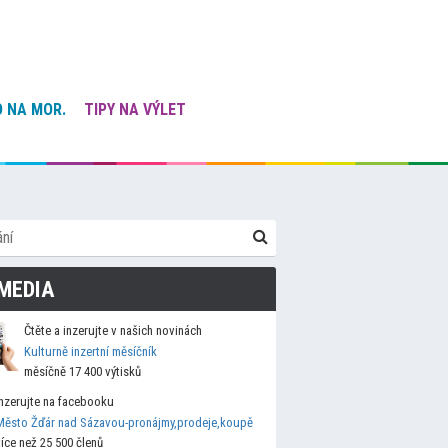
 NA MOR.
TIPY NA VÝLET
MEDIA
Čtěte a inzerujte v našich novinách
Kulturně inzertní měsíčník
měsíčně 17 400 výtisků
Inzerujte na facebooku
Město Žďár nad Sázavou-pronájmy,prodeje,koupě
více než 25 500 členů