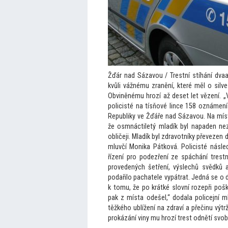
Žďár nad Sázavou / Trestní stíhání dva
kvůli vážnému zranění, které měl o silv
Obviněnému hrozí až deset let vězení. „V
policisté na tísňové lince 158 oznámen
Republiky ve Žďáře nad Sázavou. Na mís
že osmnáctiletý mladík byl napaden n
obličeji. Mladík byl zdravotníky převezen
mluvčí Monika Pátková. Policisté následn
řízení pro podezření ze spáchání trest
provedených šetření, výslechů svědků 
podařilo pachatele vypátrat. Jedná se o 
k
tomu, že po krátké slovní rozepři poš
pak z místa odešel,“ dodala policejní m
těžkého ublížení na zdraví a přečinu výtr
prokázání viny mu hrozí trest odnětí svobo