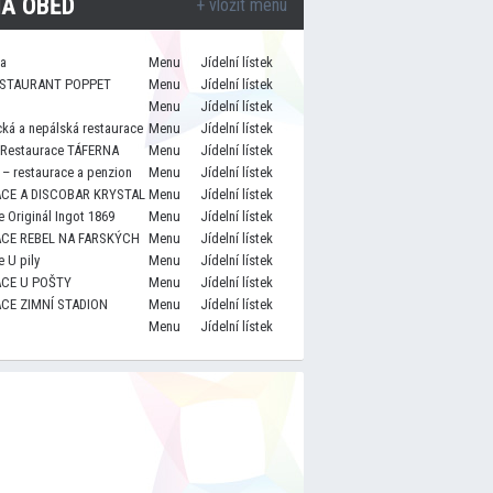
A OBĚD
+ vložit menu
za
Menu
Jídelní lístek
STAURANT POPPET
Menu
Jídelní lístek
Menu
Jídelní lístek
cká a nepálská restaurace
Menu
Jídelní lístek
 Restaurace TÁFERNA
Menu
Jídelní lístek
– restaurace a penzion
Menu
Jídelní lístek
CE A DISCOBAR KRYSTAL
Menu
Jídelní lístek
 Originál Ingot 1869
Menu
Jídelní lístek
CE REBEL NA FARSKÝCH
Menu
Jídelní lístek
 U pily
Menu
Jídelní lístek
CE U POŠTY
Menu
Jídelní lístek
CE ZIMNÍ STADION
Menu
Jídelní lístek
Menu
Jídelní lístek