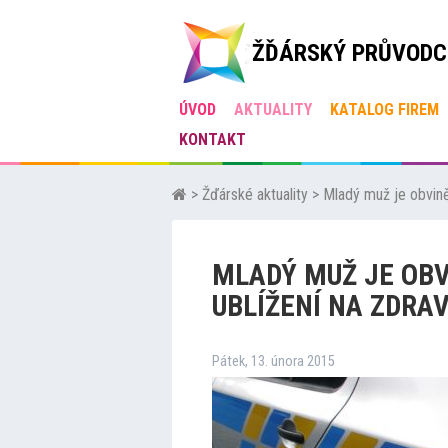
ŽĎÁRSKÝ PRŮVODC
ÚVOD
AKTUALITY
KATALOG FIREM
KONTAKT
>
Žďárské aktuality
>
Mladý muž je obvině
MLADÝ MUŽ JE OBV
UBLÍŽENÍ NA ZDRAV
Pátek, 13. února 2015