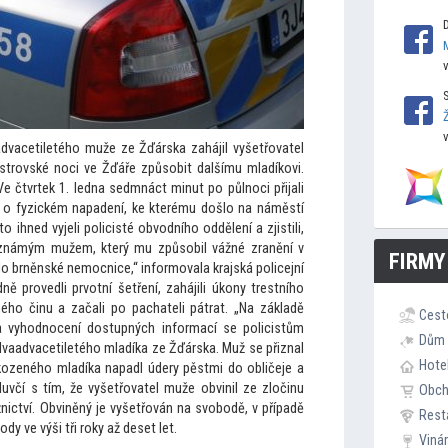
advacetiletého muže ze Žďárska zahájil vyšetřovatel
estrovské noci ve Žďáře způsobit dalšímu mladíkovi.
e čtvrtek 1. ledna sedmnáct minut po půlnoci přijali
í o fyzickém napadení, ke kterému došlo na náměstí
to ihned vyjeli policisté obvodního oddělení a zjistili,
eznámým mužem, který mu způsobil vážné zranění v
FIRMY
 do brněnské nemocnice,“ informovala krajská policejní
ě provedli prvotní šetření, zahájili úkony trestního
ného činu a začali po pachateli pátrat. „Na základě
Cest
a vyhodnocení dostupných informací se policistům
Dům 
dvaadvacetiletého mladíka ze Žďárska. Muž se přiznal
Hote
kozeného mladíka napadl údery pěstmi do obličeje a
luvčí s tím, že vyšetřovatel muže obvinil ze zločinu
Obc
žnictví. Obviněný je vyšetřován na svobodě, v případě
Rest
dy ve výši tři roky až deset let.
Viná