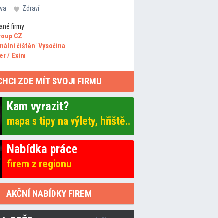
va
Zdraví
ané firmy
roup CZ
nální čištění Vysočina
er / Exim
CHCI ZDE MÍT SVOJI FIRMU
Kam vyrazit?
mapa s tipy na výlety, hřiště..
Nabídka práce
firem z regionu
AKČNÍ NABÍDKY FIREM