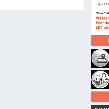
Zába
Nově přid
DELTA G
Profesio
CK Fisch