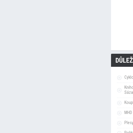
DŮLEŽ
Cykl
Knih
Sáza
Koupa
MHD 
Ples
Poli