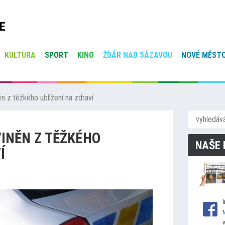
E
KULTURA
SPORT
KINO
ŽĎÁR NAD SÁZAVOU
NOVÉ MĚSTO
n z těžkého ublížení na zdraví
INĚN Z TĚŽKÉHO
NAŠE 
Í