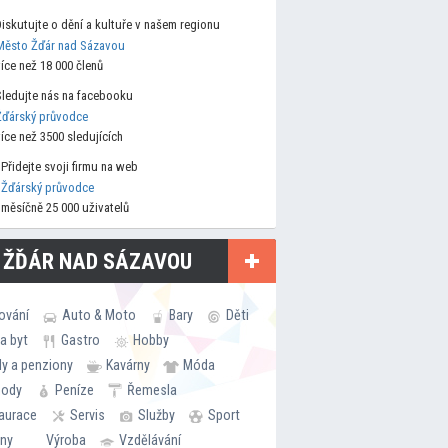
Diskutujte o dění a kultuře v našem regionu
Město Žďár nad Sázavou
více než 18 000 členů
Sledujte nás na facebooku
Žďárský průvodce
více než 3500 sledujících
Přidejte svoji firmu na web
Žďárský průvodce
měsíčně 25 000 uživatelů
 ŽĎÁR NAD SÁZAVOU
ování
Auto & Moto
Bary
Děti
a byt
Gastro
Hobby
ly a penziony
Kavárny
Móda
hody
Peníze
Řemesla
aurace
Servis
Služby
Sport
rny
Výroba
Vzdělávání