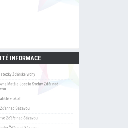
ITÉ INFORMACE
ostezky Žďárské vrchy
ovna Matěje Josefa Sychry Žďár nad
vou
liště v okolí
Žďár nad Sázavou
y ve Žďáře nad Sázavou
klinika Žďár nad Sázavou