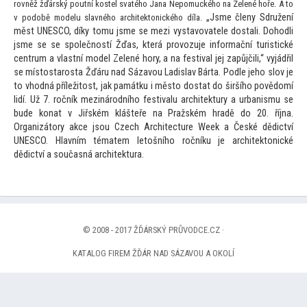
rovněž žďárský poutní kostel svatého Jana Nepomuckého na Zelené hoře. A
to
„Jsme členy Sdružení
v podobě modelu slavného architek
tonického díla.
měst UNESCO, díky
tomu jsme se mezi vystavovatele dostali. Dohodli
jsme se se společností Žďas, která provozuje informační turistické
centrum a vlastní model Zelené hory, a na festival jej zapůjčili,“ vyjádřil
se mís
tostarosta Žďáru nad Sázavou Ladislav Bárta. Podle jeho slov je
to vhodná příleži
tost, jak památku i měs
to dostat do širšího povědomí
lidí. Už 7. ročník mezinárodního festivalu architektury a urbanismu se
bude konat v Jiřském klášteře na Pražském hradě do 20. října.
Organizá
tory akce jsou Czech Architecture Week a České dědictví
UNESCO. Hlavním tématem le
tošního ročníku je architek
tonické
dědictví a současná architektura.
© 2008 - 2017 ŽĎÁRSKÝ PRŮVODCE.CZ ·
KATALOG FIREM ŽĎÁR NAD SÁZAVOU A OKOLÍ