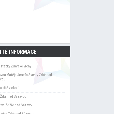
ITÉ INFORMACE
ostezky Žďárské vrchy
ovna Matěje Josefa Sychry Žďár nad
vou
liště v okolí
Žďár nad Sázavou
y ve Žďáře nad Sázavou
klinika Žďár nad Sázavou