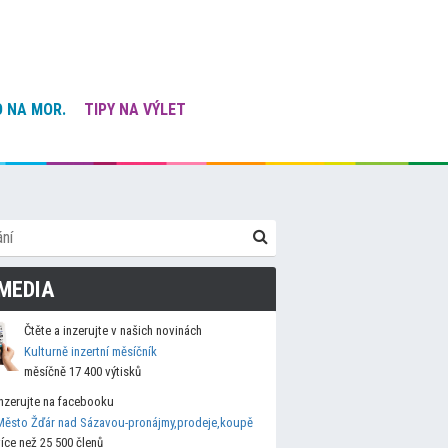
 NA MOR.
TIPY NA VÝLET
MEDIA
Čtěte a inzerujte v našich novinách
Kulturně inzertní měsíčník
měsíčně 17 400 výtisků
Inzerujte na facebooku
Město Žďár nad Sázavou-pronájmy,prodeje,koupě
více než 25 500 členů