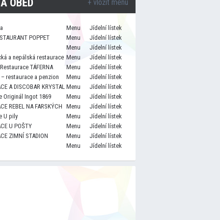
A OBĚD
+ vložit menu
za
Menu
Jídelní lístek
STAURANT POPPET
Menu
Jídelní lístek
Menu
Jídelní lístek
cká a nepálská restaurace
Menu
Jídelní lístek
 Restaurace TÁFERNA
Menu
Jídelní lístek
– restaurace a penzion
Menu
Jídelní lístek
CE A DISCOBAR KRYSTAL
Menu
Jídelní lístek
 Originál Ingot 1869
Menu
Jídelní lístek
CE REBEL NA FARSKÝCH
Menu
Jídelní lístek
 U pily
Menu
Jídelní lístek
CE U POŠTY
Menu
Jídelní lístek
CE ZIMNÍ STADION
Menu
Jídelní lístek
Menu
Jídelní lístek