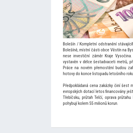
Bolešín / Kompletní odstranění stávající
Bolešíně, místní části obce Věstín na B
nese investiční záměr Kraje Vysočina
vystavěn v délce šestadvaceti metrů, př
Práce na novém přemostění budou zahá
ho
tovy do konce lis
topadu le
tošního rok
Předpokládaná cena zakázky činí šest m
evropských dotací le
tos financovány ješt
Třebíčsku, průtah Telčí, oprava průtahu
pohybují kolem 55 milionů korun.