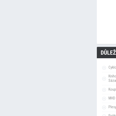
DŮLEŽ
Cykl
Knih
Sáza
Koupa
MHD 
Ples
Poli