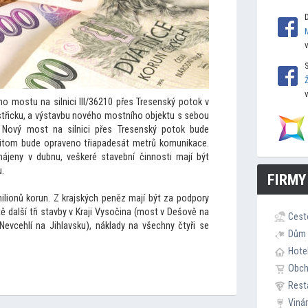
ho mostu na silnici III/36210 přes Tresenský po
tok v
ystřicku, a výstavbu nového mostního objektu s sebou
. Nový most na silnici přes Tresenský po
tok bude
i
tom bude opraveno třiapadesát metrů komunikace.
jeny v dubnu, veškeré stavební činnosti mají být
u.
FIRMY
ilionů korun. Z krajských peněz mají být za podpory
ě další tři stavby v Kraji Vysočina (most v Dešově na
Cest
 Nevcehlí na Jihlavsku), náklady na všechny čtyři se
Dům 
Hote
Obc
Rest
Viná