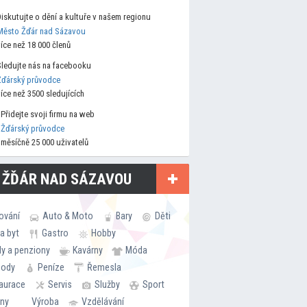
Diskutujte o dění a kultuře v našem regionu
Město Žďár nad Sázavou
více než 18 000 členů
Sledujte nás na facebooku
Žďárský průvodce
více než 3500 sledujících
Přidejte svoji firmu na web
Žďárský průvodce
měsíčně 25 000 uživatelů
 ŽĎÁR NAD SÁZAVOU
ování
Auto & Moto
Bary
Děti
a byt
Gastro
Hobby
ly a penziony
Kavárny
Móda
hody
Peníze
Řemesla
aurace
Servis
Služby
Sport
rny
Výroba
Vzdělávání