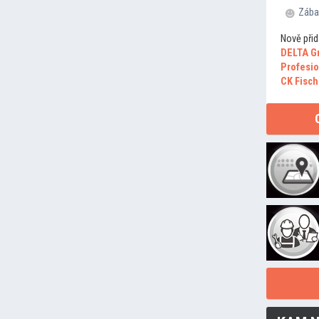
Zába
Nově přid
DELTA G
Profesio
CK Fisch