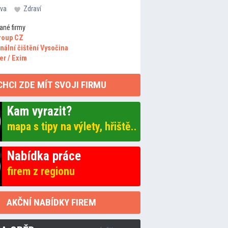
va
Zdraví
ané firmy
roup CZ
nální čištění Vysočina
er / Exim
CHCI ZDE MÍT SVOJI FIRMU
Kam vyrazit?
mapa s tipy na výlety, hřiště..
Nabídka práce
firem z regionu
AKČNÍ NABÍDKY FIREM