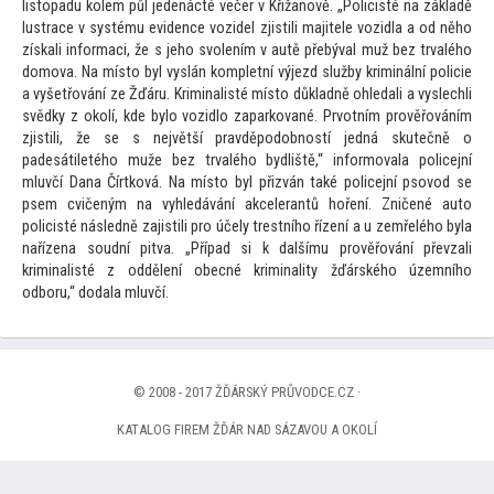
lis
topadu kolem půl jedenácté večer v Křižanově. „Policisté na základě
lustrace v systému evidence vozidel zjistili majitele vozidla a od něho
získali informaci, že s jeho svolením v autě přebýval muž bez trvalého
domova. Na mís
to byl vyslán kompletní výjezd služby kriminální policie
a vyšetřování ze Žďáru. Kriminalisté mís
to důkladně ohledali a vyslechli
svědky z okolí, kde bylo vozidlo zaparkované. Prvotním prověřováním
zjistili, že se s největší pravděpodobností jedná skutečně o
padesátiletého muže bez trvalého bydliště,“ informovala policejní
mluvčí Dana Čírtková. Na mís
to byl přizván také policejní psovod se
psem cvičeným na vyhledávání akcelerantů hoření. Zničené au
to
policisté následně zajistili pro účely trestního řízení a u zemřelého byla
nařízena soudní pitva. „Případ si k dalšímu prověřování převzali
kriminalisté z oddělení obecné kriminality žďárského územního
odboru,“ dodala mluvčí.
© 2008 - 2017 ŽĎÁRSKÝ PRŮVODCE.CZ ·
KATALOG FIREM ŽĎÁR NAD SÁZAVOU A OKOLÍ