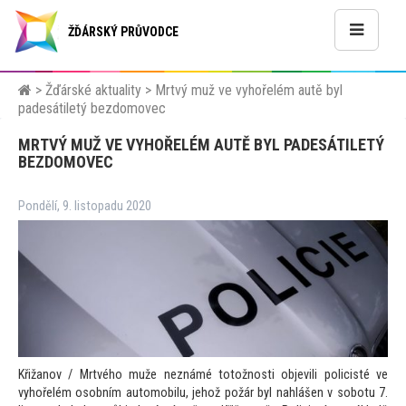
ŽĎÁRSKÝ PRŮVODCE
>
Žďárské aktuality
>
Mrtvý muž ve vyhořelém autě byl
padesátiletý bezdomovec
MRTVÝ MUŽ VE VYHOŘELÉM AUTĚ BYL PADESÁTILETÝ
BEZDOMOVEC
Pondělí, 9. listopadu 2020
Křižanov / Mrtvého muže neznámé
to
tožnosti objevili policisté ve
vyhořelém osobním au
tomobilu, jehož požár byl nahlášen v sobotu 7.