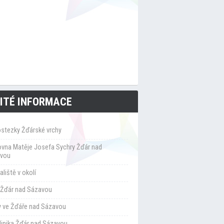
ITÉ INFORMACE
ostezky Žďárské vrchy
ovna Matěje Josefa Sychry Žďár nad
vou
liště v okolí
Žďár nad Sázavou
y ve Žďáře nad Sázavou
klinika Žďár nad Sázavou