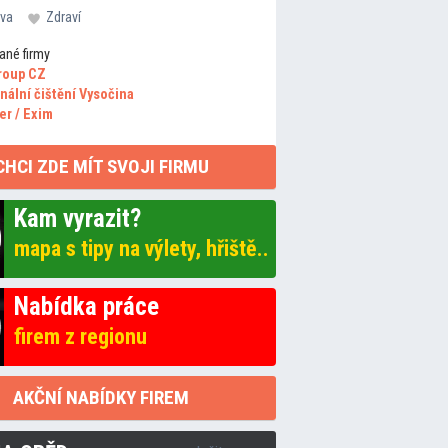
va
Zdraví
ané firmy
roup CZ
nální čištění Vysočina
er / Exim
CHCI ZDE MÍT SVOJI FIRMU
Kam vyrazit?
mapa s tipy na výlety, hřiště..
Nabídka práce
firem z regionu
AKČNÍ NABÍDKY FIREM