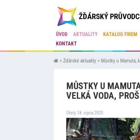
ŽĎÁRSKÝ PRŮVODC
ÚVOD
AKTUALITY
KATALOG FIREM
KONTAKT
>
Žďárské aktuality
>
Můstky u Mamuta, kt
MŮSTKY U MAMUTA
VELKÁ VODA, PROŠ
Úterý, 18. srpna 2020