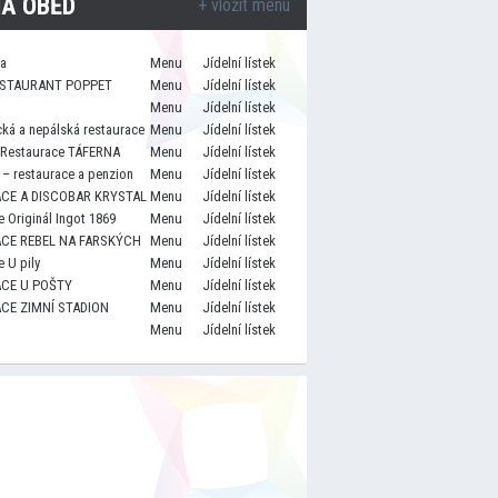
A OBĚD
+ vložit menu
za
Menu
Jídelní lístek
STAURANT POPPET
Menu
Jídelní lístek
Menu
Jídelní lístek
cká a nepálská restaurace
Menu
Jídelní lístek
 Restaurace TÁFERNA
Menu
Jídelní lístek
– restaurace a penzion
Menu
Jídelní lístek
CE A DISCOBAR KRYSTAL
Menu
Jídelní lístek
 Originál Ingot 1869
Menu
Jídelní lístek
CE REBEL NA FARSKÝCH
Menu
Jídelní lístek
 U pily
Menu
Jídelní lístek
CE U POŠTY
Menu
Jídelní lístek
CE ZIMNÍ STADION
Menu
Jídelní lístek
Menu
Jídelní lístek