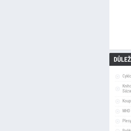
DŮLEŽ
Cykl
Knih
Sáza
Koupa
MHD 
Ples
Poli