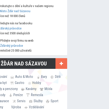
Diskutujte o dění a kultuře v našem regionu
Město Žďár nad Sázavou
více než 18 000 členů
Sledujte nás na facebooku
Žďárský průvodce
více než 3500 sledujících
Přidejte svoji firmu na web
Žďárský průvodce
měsíčně 25 000 uživatelů
 ŽĎÁR NAD SÁZAVOU
ování
Auto & Moto
Bary
Děti
a byt
Gastro
Hobby
ly a penziony
Kavárny
Móda
hody
Peníze
Řemesla
aurace
Servis
Služby
Sport
rny
Výroba
Vzdělávání