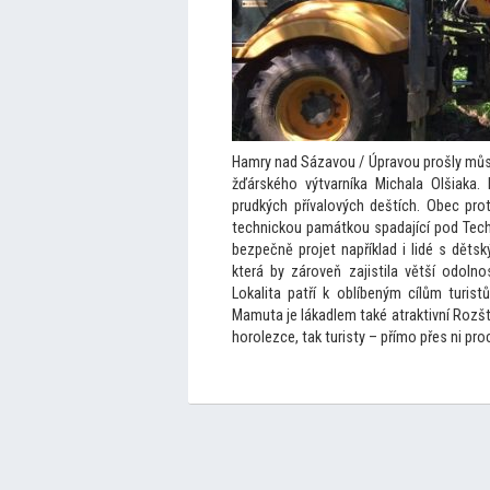
Hamry nad Sázavou / Úpravou prošly můst
žďárského výtvarníka Michala Olšiaka.
prudkých přívalových deštích. Obec pro
technickou památkou spadající pod Tech
bezpečně projet například i lidé s děts
která by zároveň zajistila větší odolno
Lokalita patří k oblíbeným cílům turis
Mamuta je lákadlem také atraktivní Rozští
horolezce, tak turisty – přímo přes ni pro