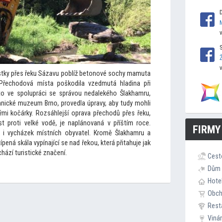
ky přes řeku Sázavu poblíž be
tonové sochy mamuta
 Přechodová místa poškodila vzedmutá hladina při
to ve spolupráci se správou nedalekého Šlakhamru,
nické muzeum Brno, provedla úpravy, aby tudy mohli
kými kočárky. Rozsáhlejší oprava přechodů přes řeku,
st proti velké vodě, je naplánovaná v příštím roce.
FIRMY
tů i vycházek místních obyvatel. Kromě Šlakhamru a
pená skála vypínající se nad řekou, která přitahuje jak
chází turistické značení.
Cest
Dům 
Hote
Obc
Rest
Viná