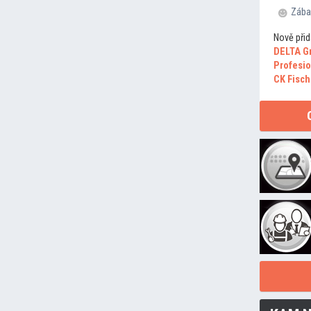
Zába
Nově přid
DELTA G
Profesio
CK Fisch