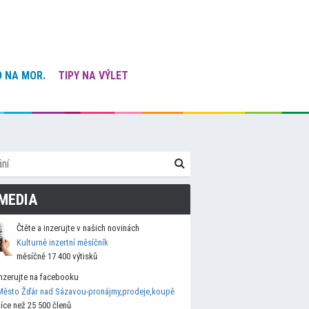
 NA MOR.
TIPY NA VÝLET
MEDIA
Čtěte a inzerujte v našich novinách
Kulturně inzertní měsíčník
měsíčně 17 400 výtisků
Inzerujte na facebooku
Město Žďár nad Sázavou-pronájmy,prodeje,koupě
více než 25 500 členů