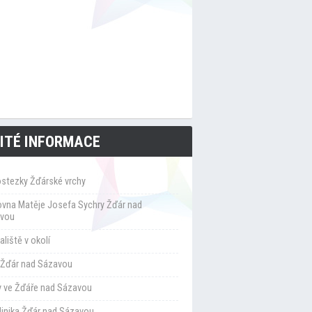
ITÉ INFORMACE
ostezky Žďárské vrchy
ovna Matěje Josefa Sychry Žďár nad
vou
liště v okolí
Žďár nad Sázavou
y ve Žďáře nad Sázavou
klinika Žďár nad Sázavou