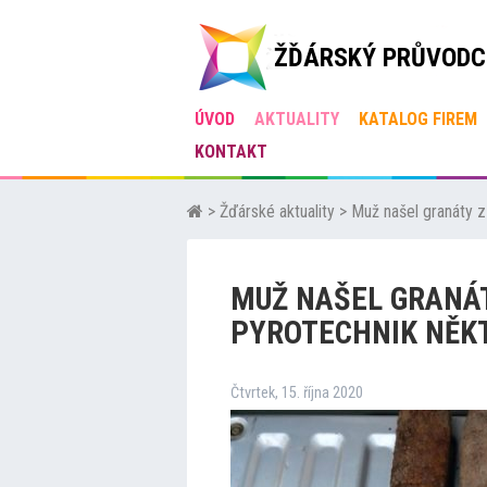
ŽĎÁRSKÝ PRŮVODC
ÚVOD
AKTUALITY
KATALOG FIREM
KONTAKT
>
Žďárské aktuality
>
Muž našel granáty z 
MUŽ NAŠEL GRANÁT
PYROTECHNIK NĚKT
Čtvrtek, 15. října 2020