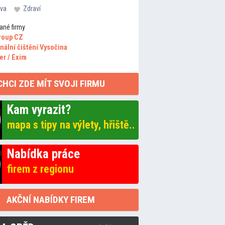
va
Zdraví
ané firmy
roup CZ
nální čištění Vysočina
er / Exim
CHCI ZDE MÍT SVOJI FIRMU
Kam vyrazit?
mapa s tipy na výlety, hřiště..
Nabídka práce
firem z regionu
AKČNÍ NABÍDKY FIREM