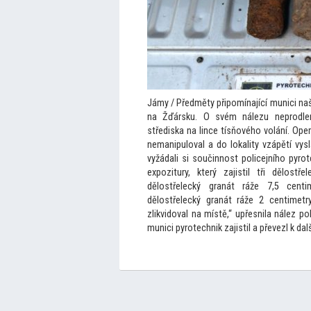
Jámy / Předměty připomínající munici naš
na Žďársku. O svém nálezu neprodlen
střediska na lince tísňového volání. Ope
nemanipuloval a do lokality vzápětí vysla
vyžádali si součinnost policejního pyro
expozitury, který zajistil tři dělost
dělostřelecký granát ráže 7,5 centi
dělostřelecký granát ráže 2 centimetr
zlikvidoval na místě,“ upřesnila nález po
munici pyrotechnik zajistil a převezl k dal