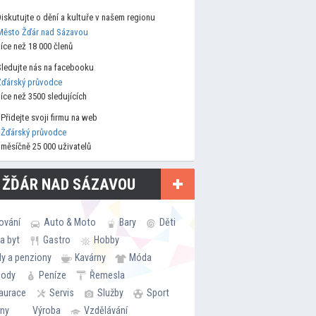
Diskutujte o dění a kultuře v našem regionu
Město Žďár nad Sázavou
více než 18 000 členů
Sledujte nás na facebooku
Žďárský průvodce
více než 3500 sledujících
Přidejte svoji firmu na web
Žďárský průvodce
měsíčně 25 000 uživatelů
 ŽĎÁR NAD SÁZAVOU
ování
Auto & Moto
Bary
Děti
a byt
Gastro
Hobby
ly a penziony
Kavárny
Móda
hody
Peníze
Řemesla
aurace
Servis
Služby
Sport
rny
Výroba
Vzdělávání