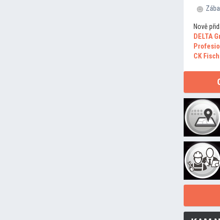
Zába
Nově přid
DELTA G
Profesio
CK Fisch