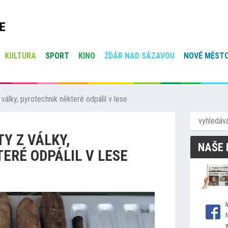
E
KULTURA
SPORT
KINO
ŽĎÁR NAD SÁZAVOU
NOVÉ MĚSTO
války, pyrotechnik některé odpálil v lese
Y Z VÁLKY,
NAŠE 
ERÉ ODPÁLIL V LESE