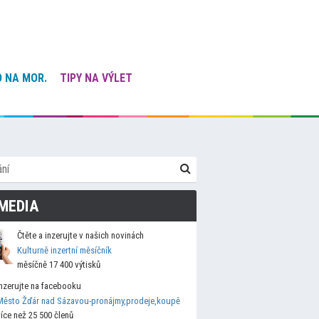
 NA MOR.
TIPY NA VÝLET
MEDIA
Čtěte a inzerujte v našich novinách
Kulturně inzertní měsíčník
měsíčně 17 400 výtisků
Inzerujte na facebooku
Město Žďár nad Sázavou-pronájmy,prodeje,koupě
více než 25 500 členů