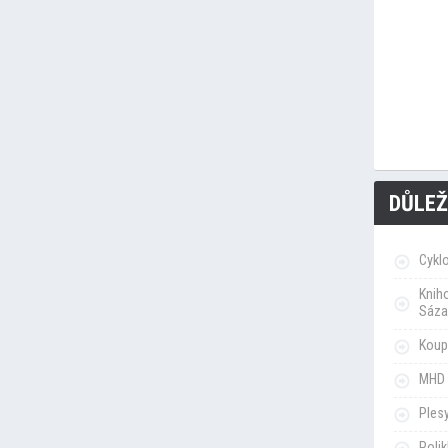
DŮLEŽ
Cykl
Knih
Sáza
Koupa
MHD 
Ples
Poli