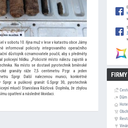
el v sobotu 10. října muž v lese v katastru obce Jámy
ě informoval policisty integrovaného operačního
rační důs
tojník oznamovatele poučil, aby s předměty
l policejní hlídku. „Policisté mís
to nálezu zajistili a
technika. Na mís
to se dostavil pyrotechnik brněnské
řelecké granáty ráže 7,5 centimetru Pzgr. a jeden
FIRMY
metru Sprgr. Další nalezenou munici, konkrétně
y Sprgr. a puškový granát G.Sprgr 30, pyrotechnik
licejní mluvčí Stanislava Rázlová. Doplnila, že zbylou
Cest
šímu opatření a následné likvidaci.
Dům 
Hote
Obc
Rest
Viná