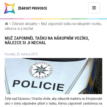
ŽĎÁRSKÝ PRŮVODCE
>
Žďárské aktuality
>
Muž zapomněl tašku na nákupním vozíku,
nálezce si ji nechal
MUŽ ZAPOMNĚL TAŠKU NA NÁKUPNÍM VOZÍKU,
NÁLEZCE SI JI NECHAL
Pondělí, 25. května 2015
Žďár nad Sázavou / Stačila chvíle, aby zákazník marketu ve Strojírenské
ulici v úterý odpoledne přišel o tašku, kterou zapomněl zavěšenou na