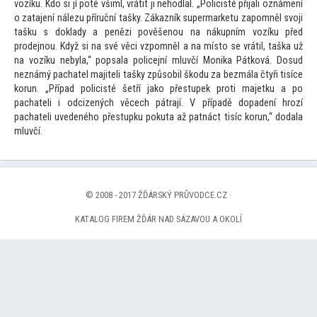
vozíku. Kdo si jí poté všiml, vrátit ji nehodlal. „Policisté přijali oznámení
o zatajení nálezu příruční tašky. Zákazník supermarketu zapomněl svoji
tašku s doklady a penězi pověšenou na nákupním vozíku před
prodejnou. Když si na své věci vzpomněl a na mís
to se vrátil, taška už
na vozíku nebyla,“ popsala policejní mluvčí Monika Pátková. Dosud
neznámý pachatel majiteli tašky způsobil škodu za bezmála čtyři tisíce
korun. „Případ policisté šetří jako přestupek proti majetku a po
pachateli i odcizených věcech pátrají. V případě dopadení hrozí
pachateli uvedeného přestupku pokuta až patnáct tisíc korun,“ dodala
mluvčí.
© 2008 - 2017 ŽĎÁRSKÝ PRŮVODCE.CZ ·
KATALOG FIREM ŽĎÁR NAD SÁZAVOU A OKOLÍ